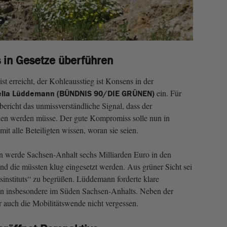
in Gesetze überführen
ist erreicht, der Kohleausstieg ist Konsens in der
ein. Für
elia Lüddemann (BÜNDNIS 90/DIE GRÜNEN)
ericht das unmissverständliche Signal, dass der
nen werden müsse. Der gute Kompromiss solle nun in
it alle Beteiligten wissen, woran sie seien.
n werde Sachsen-Anhalt sechs Milliarden Euro in den
und die müssten klug eingesetzt werden. Aus grüner Sicht sei
sinstituts“ zu begrüßen. Lüddemann forderte klare
en insbesondere im Süden Sachsen-Anhalts. Neben der
 auch die Mobilitätswende nicht vergessen.