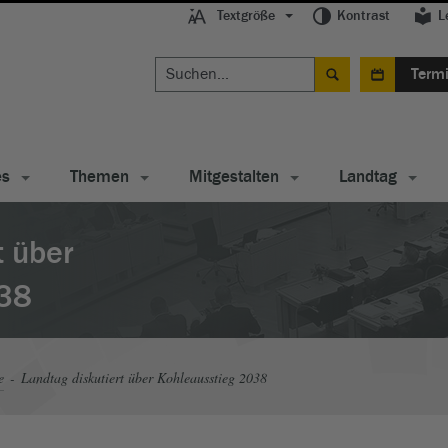
Textgröße
Kontrast
L
Term
es
Themen
Mitgestalten
Landtag
t über
038
e
Landtag diskutiert über Kohleausstieg 2038