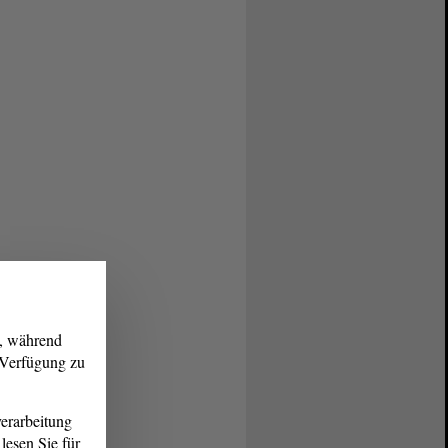
g, während
r Verfügung zu
erarbeitung
lesen Sie für