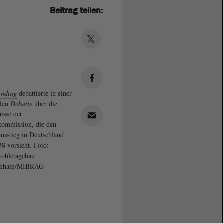
Beitrag teilen:
andtag
debattierte in einer
llen
Debatte
über die
isse der
ommission, die den
usstieg in Deutschland
38 vorsieht. Foto:
ohletagebau
enhain/MIBRAG