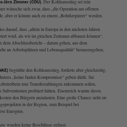
. Der Kohleausstieg sei rein
rs-Jörn Zimmer (CDU)
mer wünsche sich zwar, dass „die Operation am offenen
de, aber er könnte auch zu einem „Rohrkrepierer“ werden.
 darauf, dass „allein in Europa in den nächsten Jahren
iert wird, als wir im gleichen Zeitraum abbauen können“.
h dem Abschlussbericht – darum gehen, aus dem
ehr an Arbeitsplätzen und Lebensqualität“ herauszugehen,
begrüßte den Kohleausstieg, forderte aber gleichzeitig,
INKE)
hutzes „keine faulen Kompromisse“ geben dürfe. Sie
erksbetreibern nun Transferzahlungen zukommen sollen,
 Subventionen profitiert hätten. Eisenreich warnte davor,
osten den Bürgern anzulasten. Eine große Chance sieht sie
sprojekten in der Region, zum Beispiel bei
tive Energien.
tte
wurden keine Beschlüsse gefasst.