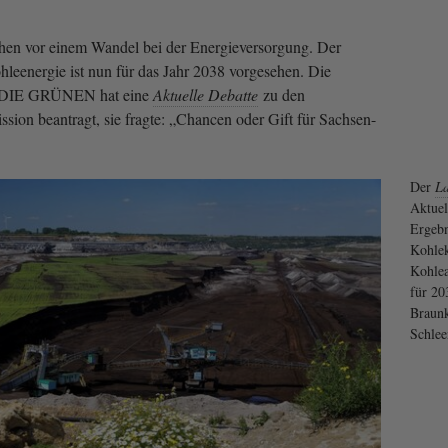
ehen vor einem Wandel bei der Energieversorgung. Der
hleenergie ist nun für das Jahr 2038 vorgesehen. Die
DIE GRÜNEN hat eine
Aktuelle Debatte
zu den
ion beantragt, sie fragte: „Chancen oder Gift für Sachsen-
Der
L
Aktue
Ergebn
Kohlek
Kohlea
für 20
Braunk
Schle