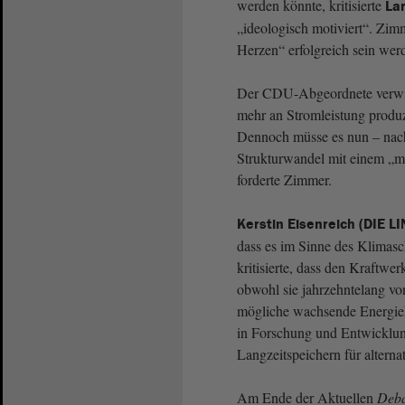
werden könnte, kritisierte
La
„ideologisch motiviert“. Zim
Herzen“ erfolgreich sein wer
Der CDU-Abgeordnete verwies
mehr an Stromleistung produz
Dennoch müsse es nun – nac
Strukturwandel mit einem „m
forderte Zimmer.
Kerstin Eisenreich (DIE L
dass es im Sinne des Klimasc
kritisierte, dass den Kraftw
obwohl sie jahrzehntelang von
mögliche wachsende Energiek
in Forschung und Entwicklung
Langzeitspeichern für alterna
Am Ende der Aktuellen
Deba