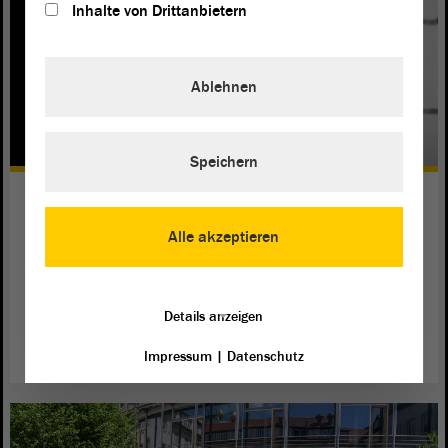
Inhalte von Drittanbietern
Ablehnen
Speichern
Wenn Flüchtlinge nicht bleiben
dürfen…
Alle akzeptieren
Die AfD-Fraktion möchte abgelehnte Flüchtlinge bis zur
Abschiebung in ganz normalen Gefängnissen unterbringen.
Details anzeigen
weiterlesen
Impressum
|
Datenschutz