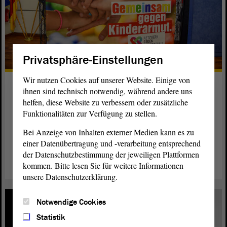
Privatsphäre-Einstellungen
Wir nutzen Cookies auf unserer Website. Einige von
Experten sprechen über
ihnen sind technisch notwendig, während andere uns
Kinderarmut
helfen, diese Website zu verbessern oder zusätzliche
Funktionalitäten zur Verfügung zu stellen.
In Magdeburg hat eine Konferenz gegen Kinderarmut
stattgefunden. Mit dabei war Landtagspräsidentin Gabriele
Bei Anzeige von Inhalten externer Medien kann es zu
einer Datenübertragung und -verarbeitung entsprechend
Brakebusch.
der Datenschutzbestimmung der jeweiligen Plattformen
weiterlesen
kommen. Bitte lesen Sie für weitere Informationen
unsere Datenschutzerklärung.
Notwendige Cookies
Statistik