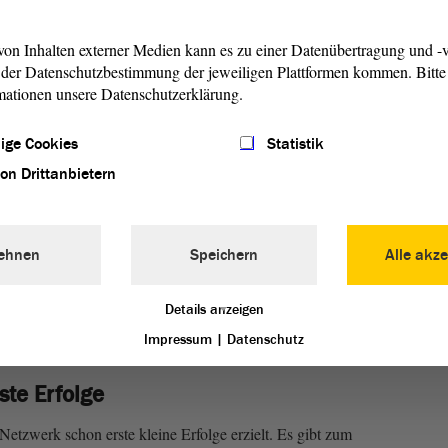
„Netzw
unter 
on Inhalten externer Medien kann es zu einer Datenübertragung und -v
in Sac
der Datenschutzbestimmung der jeweiligen Plattformen kommen. Bitte 
außerp
mationen unsere Datenschutzerklärung.
aus Pa
Verein
ige Cookies
Statistik
Stefa
von Drittanbietern
ehnen
Speichern
Alle akze
Details anzeigen
1/4
Impressum
|
Datenschutz
ste Erfolge
Netzwerk schon erste kleine Erfolge erzielt. Es gibt zum