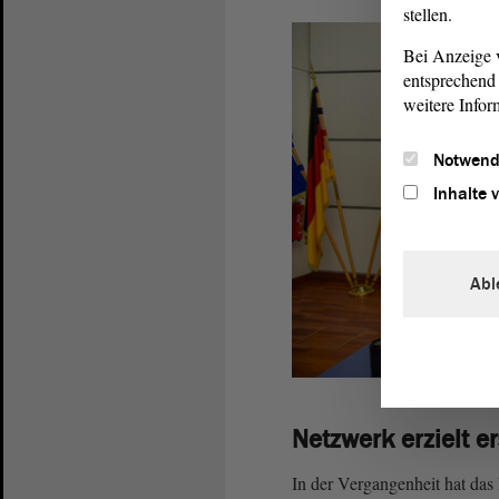
stellen.
Bei Anzeige v
entsprechend 
weitere Infor
Notwend
Inhalte 
Abl
Netzwerk erzielt er
In der Vergangenheit hat das 