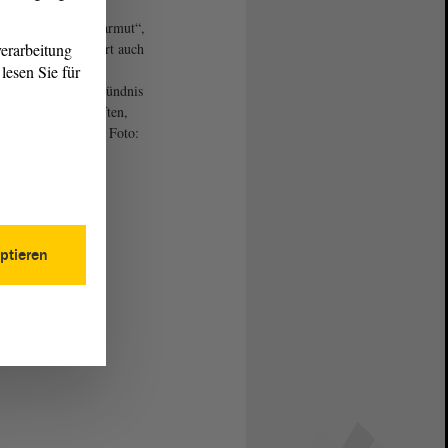
erk gegen Kinderarmut“,
diesem Namen agiert auch
erarbeitung
hsen-Anhalt ein
lesen Sie für
arlamentarisches Bündnis
rteien Gewerkschaften,
en und Verbänden. Foto:
nie Böhme
ptieren