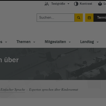
Textgröße
Kontrast
L
Term
es
Themen
Mitgestalten
Landtag
n über
 Einfacher Sprache
Experten sprechen über Kinderarmut