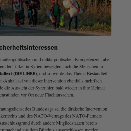
icherheitsinteressen
 außenpolitischen und militärpolitischen Kompetenzen, aber
onen der Türkei in Syrien bewegten auch die Menschen in
, und so würde das Thema Bestandteil
allert (DIE LINKE)
n-Anhalt sei von dieser Intervention ebenfalls mehrfach
 die Aussicht der Syrer hier, bald wieder in ihre Heimat
 entstünden vor Ort neue Fluchtursachen.
tungsdienst des Bundestags sei die türkische Intervention
ölkerrechts und des NATO-Vertrags des NATO-Partners
Ausschlussgrund durch andere Mitgliedstaaten bereits
te umgehend aus dem Bündnis ausgeschlossen werden.