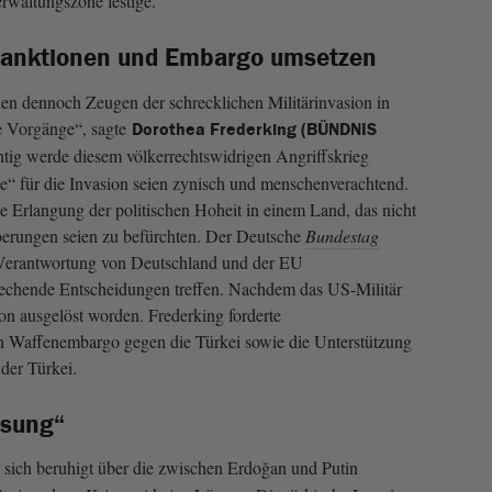
erwaltungszone festige.
anktionen und Embargo umsetzen
en dennoch Zeugen der schrecklichen Militärinvasion in
se Vorgänge“, sagte
Dorothea Frederking (BÜNDNIS
tig werde diesem völkerrechtswidrigen Angriffskrieg
“ für die Invasion seien zynisch und menschenverachtend.
e Erlangung der politischen Hoheit in einem Land, das nicht
uberungen seien zu befürchten. Der Deutsche
Bundestag
 Verantwortung von Deutschland und der EU
rechende Entscheidungen treffen. Nachdem das US-Militär
ion ausgelöst worden. Frederking forderte
in Waffenembargo gegen die Türkei sowie die Unterstützung
der Türkei.
ösung“
 sich beruhigt über die zwischen Erdoğan und Putin