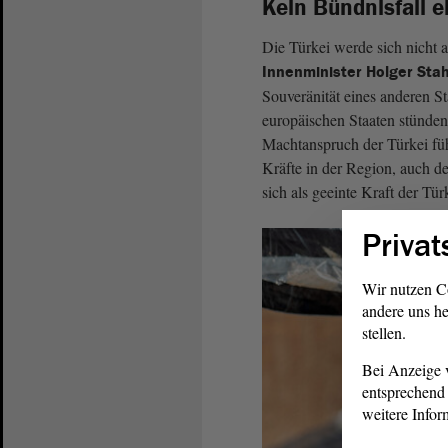
Kein Bündnisfall e
Die Türkei werde sich nicht 
Innenminister Holger Sta
Souveränität eines anderen St
europäischen Staaten stünden
Machtanspruch der Türkei füh
Kräfte in der Region, auch de
sich als geeinte Kraft der Tür
Privat
Wir nutzen C
andere uns he
stellen.
Bei Anzeige v
entsprechend 
weitere Infor