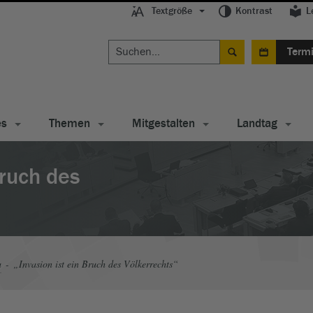
Textgröße
Kontrast
L
Term
es
Themen
Mitgestalten
Landtag
Bruch des
a
„Invasion ist ein Bruch des Völkerrechts“