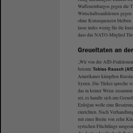
Waffenembargos gegen die Tü
Wirtschaftssanktionen gegen 
ohne Konsequenzen bleiben. 
lasse indes wenig für die kur
dass das NATO-Mitglied Türk
Greueltaten an der
„Wir von der AfD-Fraktionen 
betonte
Tobias Rausch (Af
Amerikaner kämpften Russlan
Syrien. Die Türkei spreche v
das in keiner Weise zusammen
sei, es handle sich um Greuel
Erdoğan wolle eine Besatzung
einrichten. Nach Verhandlun
mit einer Breite von zehn Kil
syrischen Flüchtlinge umgesi