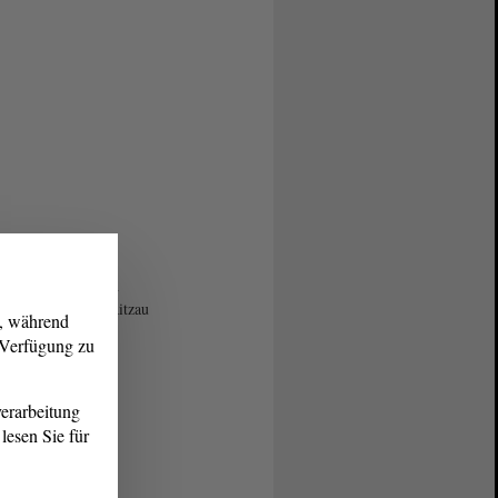
üterverteilung für
linge im Nordosten
s. Foto: UNHCR/Ritzau
g, während
ix
r Verfügung zu
erarbeitung
lesen Sie für