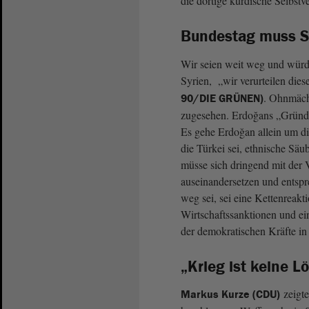
die dortige kurdische Selbstv
Bundestag muss S
Wir seien weit weg und würd
Syrien, „wir verurteilen die
. Ohnmäch
90/DIE GRÜNEN)
zugesehen. Erdoğans „Gründe
Es gehe Erdoğan allein um di
die Türkei sei, ethnische Sä
müsse sich dringend mit der
auseinandersetzen und entsp
weg sei, sei eine Kettenreakt
Wirtschaftssanktionen und e
der demokratischen Kräfte in 
„Krieg ist keine L
zeigte
Markus Kurze (CDU)