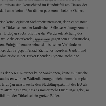
en, müsste sich Deutschland im Bündnisfall am Einsatz der
darf unter keinen Umständen passieren“, betonte Gallert.
eien keine legitimen Sicherheitsinteressen, denn es sei noch
 die Türkei seitens der kurdischen Selbstverwaltungszone in
rt. Erdoğan strebe offenbar die Wiederauferstehung des
wolle die erstarkende
Opposition
gegen sein autokratisches,
lten. Erdoğan benutze seine islamistischen Verbündeten
iere den IS gegen Assad. Ziel sei es, Kurden, Jesiden und
wohin er die in der Türkei lebenden Syrien-Flüchtlinge
eitens der NATO-Partner keine Sanktionen, keine militärische
Stattdessen würden Waffenlieferungen nicht einmal komplett
lt. Erdoğan missbrauche den Flüchtlingspakt mit der EU als
hre allerdings dazu, dass es immer mehr Flüchtlinge gebe, so
tik mit der Türkei sei ein großer Fehler.