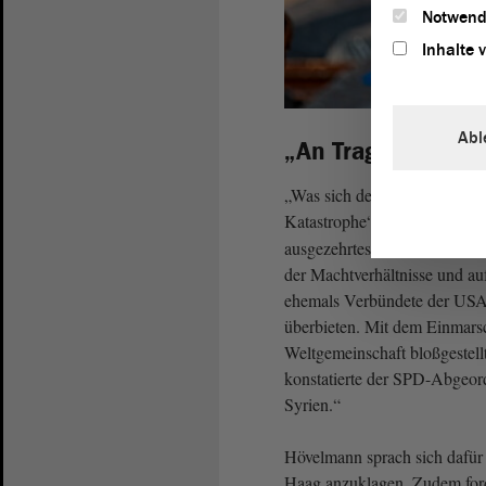
Notwend
Inhalte 
Abl
„An Tragik kaum z
„Was sich derzeit in Syrien v
Katastrophe“, sagte
Holger 
ausgezehrtes und zerstörtes 
der Machtverhältnisse und auf
ehemals Verbündete der USA 
überbieten. Mit dem Einmars
Weltgemeinschaft bloßgestellt
konstatierte der SPD-Abgeord
Syrien.“
Hövelmann sprach sich dafür 
Haag anzuklagen. Zudem ford