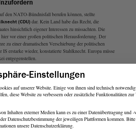
inzufordern
auf den NATO-Bündnisfall berufen können, stellte
dar. Kein Land habe das Recht, die
hlknecht (CDU)
aates hinsichtlich eigener Interessen zu missachten. Die
 hier vor einer großen politischen Herausforderung. Der
re zu einer dramatischen Verschiebung der politischen
r IS erstarke wieder, konstatierte Stahlknecht. Europa müsse
kei entgegenstellen.
sphäre-Einstellungen
Hilfsg
Flücht
Syrien
ookies auf unserer Website. Einige von ihnen sind technisch notwendi
Scanp
lfen, diese Website zu verbessern oder zusätzliche Funktionalitäten zu
on Inhalten externer Medien kann es zu einer Datenübertragung und -v
der Datenschutzbestimmung der jeweiligen Plattformen kommen. Bitte 
mationen unsere Datenschutzerklärung.