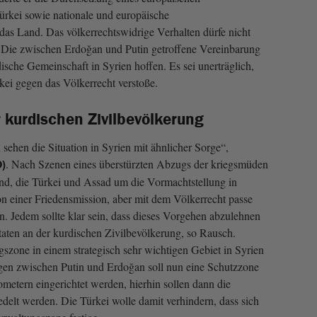
rkei sowie nationale und europäische
das Land. Das völkerrechtswidrige Verhalten dürfe nicht
Die zwischen Erdoğan und Putin getroffene Vereinbarung
dische Gemeinschaft in Syrien hoffen. Es sei unerträglich,
ei gegen das Völkerrecht verstoße.
 kurdischen Zivilbevölkerung
sehen die Situation in Syrien mit ähnlicher Sorge“,
. Nach Szenen eines überstürzten Abzugs der kriegsmüden
D)
d, die Türkei und Assad um die Vormachtstellung in
on einer Friedensmission, aber mit dem Völkerrecht passe
. Jedem sollte klar sein, dass dieses Vorgehen abzulehnen
taten an der kurdischen Zivilbevölkerung, so Rausch.
szone in einem strategisch sehr wichtigen Gebiet in Syrien
gen zwischen Putin und Erdoğan soll nun eine Schutzzone
ometern eingerichtet werden, hierhin sollen dann die
edelt werden. Die Türkei wolle damit verhindern, dass sich