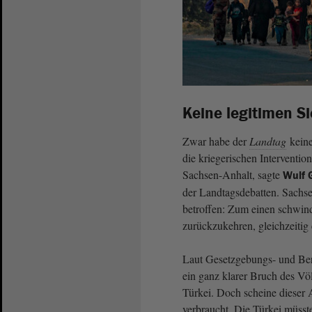
Keine legitimen S
Zwar habe der
Landtag
keine
die kriegerischen Interventi
Sachsen-Anhalt, sagte
Wulf G
der Landtagsdebatten. Sachse
betroffen: Zum einen schwinde
zurückzukehren, gleichzeitig
Laut Gesetzgebungs- und Bera
ein ganz klarer Bruch des V
Türkei. Doch scheine dieser 
verbraucht. Die Türkei müss