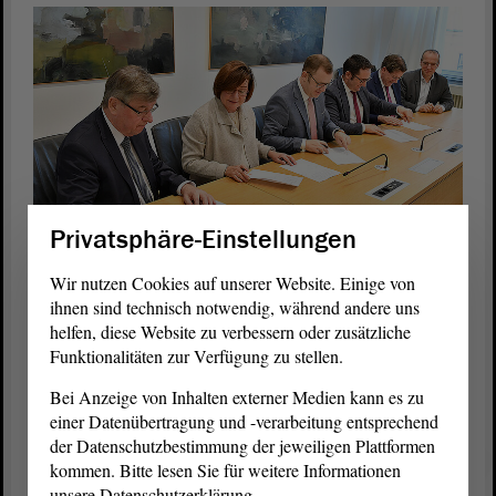
Privatsphäre-Einstellungen
Die Teilnehmer des „Gipfeltreffens“ unterschreiben eine
Wir nutzen Cookies auf unserer Website. Einige von
Gemeinsame Resolution. Foto: Bildarchiv Bayerischer
Landtag
ihnen sind technisch notwendig, während andere uns
helfen, diese Website zu verbessern oder zusätzliche
Außerdem fordern die Ausschussvorsitzenden einen aktiven Part der
Funktionalitäten zur Verfügung zu stellen.
Bundesländer im Hinblick auf die von Kommissionspräsidentin
Ursula von der Leyen auf den Weg gebrachte EU-
Bei Anzeige von Inhalten externer Medien kann es zu
Zukunftskonferenz. Die deutsche Ratspräsidentschaft im zweiten
einer Datenübertragung und -verarbeitung entsprechend
Halbjahr 2020 soll dazu genutzt werden, um die Regionen stärker in
der Datenschutzbestimmung der jeweiligen Plattformen
den Fokus der europäischen Öffentlichkeit zu rücken. Die Landtage
kommen. Bitte lesen Sie für weitere Informationen
hätten einen wichtige Aufgabe als Bindeglied zwischen den
unsere Datenschutzerklärung.