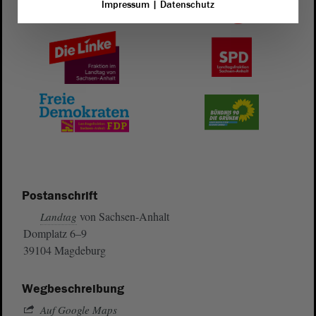
Impressum
|
Datenschutz
Postanschrift
von Sachsen-Anhalt
Landtag
Domplatz 6–9
39104 Magdeburg
Wegbeschreibung
Auf Google Maps