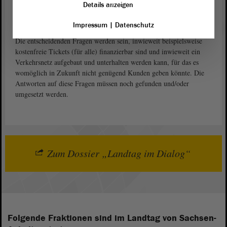
Details anzeigen
Modelle für den Ausbau des öffentlichen Personennahverkehrs in
Impressum
|
Datenschutz
Sachsen-Anhalt, aber auch in Deutschland insgesamt, gibt es viele.
Die entscheidenden Fragen werden sein, inwieweit beispielsweise
kostenfreie Tickets (für alle) finanzierbar sind und inwieweit ein
Verkehrsnetz aufgebaut und unterhalten werden kann, für das es
womöglich in Zukunft nicht genügend Kunden geben könnte. Die
Antworten auf diese Fragen müssen noch gefunden und/oder
umgesetzt werden.
Zum Dossier „Landtag im Dialog“
Folgende Fraktionen sind im Landtag von Sachsen-