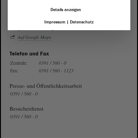
Domplatz 6–9
Details anzeigen
39104 Magdeburg
Impressum
|
Datenschutz
Wegbeschreibung
Auf Google Maps
Telefon und Fax
Zentrale:
0391 / 560 - 0
Fax:
0391 / 560 - 1123
Presse- und Öffentlichkeitsarbeit
0391 / 560 - 0
Besucherdienst
0391 / 560 - 0