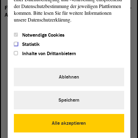
der Datenschutzbestimmung der jeweiligen Plattformen
Folgende Fraktionen sind im Landtag von Sachsen-
kommen. Bitte lesen Sie für weitere Informationen
Anhalt vertreten:
unsere Datenschutzerklärung.
Notwendige Cookies
Statistik
Inhalte von Drittanbietern
Ablehnen
Speichern
Alle akzeptieren
Postanschrift
von Sachsen-Anhalt
Landtag