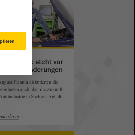
ptieren
toindustrie steht vor
oßen Veränderungen
ugust-Plenum diskutierten die
eordneten auch über die Zukunft
Autoindustrie in Sachsen-Anhalt.
eiterlesen