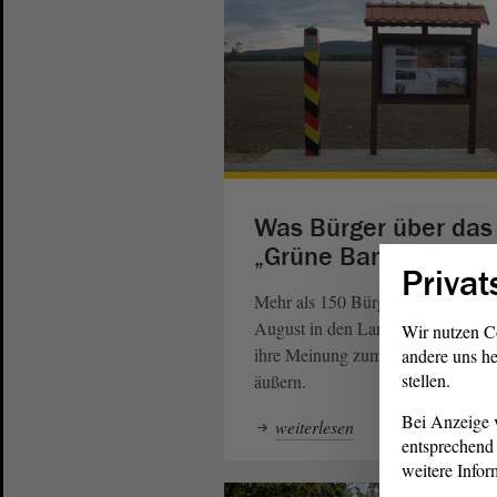
Was Bürger über das
„Grüne Band“ denke
Privat
Mehr als 150 Bürger waren Mitte
August in den Landtag eingeladen
Wir nutzen C
ihre Meinung zum „Grünen Band“
andere uns he
stellen.
äußern.
Bei Anzeige v
weiterlesen
entsprechend 
weitere Infor