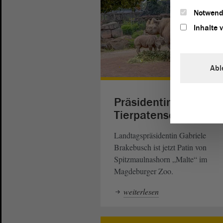
Notwend
Inhalte 
Abl
Präsidentin übernim
Tierpatenschaft im 
Landtagspräsidentin Gabriele
Brakebusch ist jetzt Patin von
Spitzmaulnashorn „Malte“ im
Magdeburger Zoo.
weiterlesen