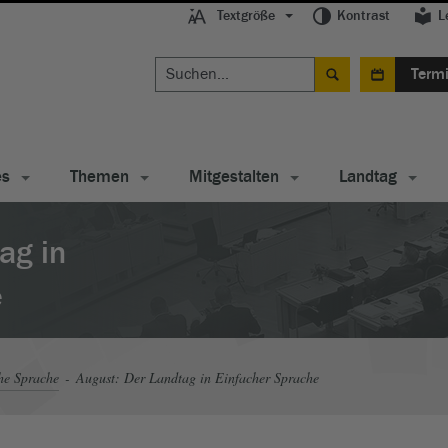
Textgröße
Kontrast
L
Term
es
Themen
Mitgestalten
Landtag
ag in
e
he Sprache
August: Der Landtag in Einfacher Sprache