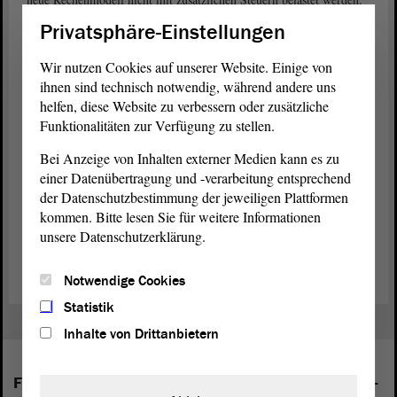
Privatsphäre-Einstellungen
Berechnungen für Grundsteuer aufwendig
Die AfD-
Fraktion
schlägt vor, die Grundsteuer komplett
Wir nutzen Cookies auf unserer Website. Einige von
abzuschaffen. Sie erklären: Die Einnahmen aus der Grundsteuer
ihnen sind technisch notwendig, während andere uns
machen nur 1,2 Prozent der gesamten Steuern in Deutschland aus.
helfen, diese Website zu verbessern oder zusätzliche
Außerdem ist es sehr aufwändig, den Wert jedes Grundstückes neu
Funktionalitäten zur Verfügung zu stellen.
zu ermitteln. Daher ist es vielleicht besser, den Städten einfach über
andere Wege mehr Gelder zu geben, meint die AfD.
Bei Anzeige von Inhalten externer Medien kann es zu
einer Datenübertragung und -verarbeitung entsprechend
Am Ende der
Debatte
haben die Abgeordneten keine Beschlüsse
der Datenschutzbestimmung der jeweiligen Plattformen
gefasst.
kommen. Bitte lesen Sie für weitere Informationen
unsere Datenschutzerklärung.
(Dies ist ein Angebot in Einfacher Sprache.)
Notwendige Cookies
Statistik
Inhalte von Drittanbietern
Folgende Fraktionen sind im Landtag von Sachsen-