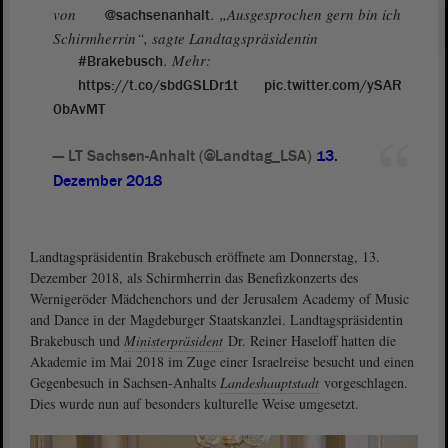
von
. „Ausgesprochen gern bin ich
@sachsenanhalt
Schirmherrin“, sagte Landtagspräsidentin
. Mehr:
#Brakebusch
https://t.co/sbdGSLDr1t
pic.twitter.com/ySAR
0bAvMT
— LT Sachsen-Anhalt (@Landtag_LSA)
13.
Dezember 2018
Landtagspräsidentin Brakebusch eröffnete am Donnerstag, 13.
Dezember 2018, als Schirmherrin das Benefizkonzerts des
Wernigeröder Mädchenchors und der Jerusalem Academy of Music
and Dance in der Magdeburger Staatskanzlei. Landtagspräsidentin
Brakebusch und
Ministerpräsident
Dr. Reiner Haseloff hatten die
Akademie im Mai 2018 im Zuge einer Israelreise besucht und einen
Gegenbesuch in Sachsen-Anhalts
Landeshauptstadt
vorgeschlagen.
Dies wurde nun auf besonders kulturelle Weise umgesetzt.