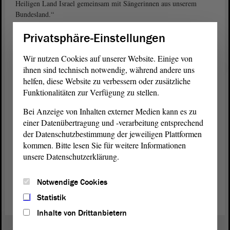
Heiligen Land Israel gemeinsam mit Sängerinnen aus unserem
Bundesland.“
Privatsphäre-Einstellungen
Wir nutzen Cookies auf unserer Website. Einige von
ihnen sind technisch notwendig, während andere uns
helfen, diese Website zu verbessern oder zusätzliche
Funktionalitäten zur Verfügung zu stellen.
Bei Anzeige von Inhalten externer Medien kann es zu
einer Datenübertragung und -verarbeitung entsprechend
der Datenschutzbestimmung der jeweiligen Plattformen
kommen. Bitte lesen Sie für weitere Informationen
Landtagspräsidentin Gabriele Brakebusch empfing die
unsere Datenschutzerklärung.
Mädchenchöre aus Jerusalem und Wernigerode in ihrem
Amtszimmer und führte die jungen Damen auch durch den
Notwendige Cookies
Landtag
. Foto: Landesgymnasium für Musik Wernigerode
Statistik
Inhalte von Drittanbietern