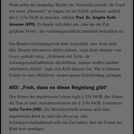
Wenn selbst der zuständige Richter die Verurteilte aufrufe, ihr Urteil
wie einen „Ehrentitel“ zu tragen, sei die Politik gefordert, endlich
den § 219a StGB zu streichen, erklärte
Prof. Dr. Angela Kolb-
. Es handle sich dabei um „eine aus der Zeit
Janssen (SPD)
gefallene Norm“, die verfassungsrechtlich zumindest bedenklich sei.
Das Bundesverfassungsgericht habe festgestellt, dass Ärzte auch
über Dienste informieren dürfen müssen, wenn diese ohnehin vom
Gesetz
gedeckt seien. „Ärztinnen und Ärzte, die
Schwangerschaftsabbrüche durchführen, müssen straffrei darüber
informieren dürfen“, legte sich Kolb-Janssen fest. Nur so könnten
Frauen zu einer objektiven, ausgewogenen Entscheidung gelangen.
AfD: „Froh, dass es diese Regelung gibt“
Den Schutz des ungeborenen Lebens regle § 218 StGB, den Schutz
der Frau in einer Ausnahmesituation der § 218a StGB, konstatierte
. Die Menschenwürde komme auch dem
Lydia Funke (AfD)
ungeborenen Kind zu, und eine
Beratung
zum
Schwangerschaftsabbruch solle das Ziel haben, dass die Frauen das
Kind doch austrügen.