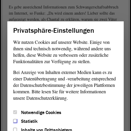
Es gebe ausreichend Informationen zum Schwangerschaftsabbruch
im Internet, so Funke: „Da wird einem anders! Lieber sollte das
aufgezeigt werden, als Chantal zu erklären, warum sie zwei Väter
hat.“ Sie forderte eine Verbesserung der Familienpolitik, „ohne
Privatsphäre-Einstellungen
Surrogate aus dem Ausland“. Der
Antrag
der Linken sei reine
Polemik. Funke zeigte sich darüber froh, dass der Gesetzgeber die
Wir nutzen Cookies auf unserer Website. Einige von
Regelung (§ 219a StGB) geschaffen habe.
ihnen sind technisch notwendig, während andere uns
helfen, diese Website zu verbessern oder zusätzliche
Grüne: „Mein Körper, meine Entscheidung“
Funktionalitäten zur Verfügung zu stellen.
verwehrte
Cornelia Lüddemann (BÜNDNIS 90/DIE GRÜNEN)
sich dagegen, dass Ärztinnen und Ärzte für
Bei Anzeige von Inhalten externer Medien kann es zu
Schwangerschaftsabbrüche werben würden, einzig um ihre Umsätze
einer Datenübertragung und -verarbeitung entsprechend
zu steigern. Sie zeigte Unverständnis, dass allein die Information
der Datenschutzbestimmung der jeweiligen Plattformen
über die Leistung des Abbruchs nach § 219a StGB geahndet werden
kommen. Bitte lesen Sie für weitere Informationen
könne.
unsere Datenschutzerklärung.
Selbsternannte Kindsschützer und Abtreibungsgegner
Notwendige Cookies
kriminalisierten Ärzte und veröffentlichten im Internet Listen mit
deren Namen und Adressen, um andere Abtreibungsgegner
Statistik
aufzustacheln, empörte sich die Grünen-Politikerin, zeigte sich aber
Inhalte von Drittanbietern