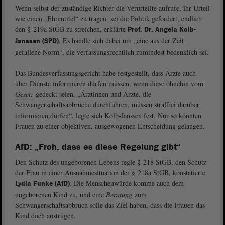
Wenn selbst der zuständige Richter die Verurteilte aufrufe, ihr Urteil
wie einen „Ehrentitel“ zu tragen, sei die Politik gefordert, endlich
den § 219a StGB zu streichen, erklärte
Prof. Dr. Angela Kolb-
. Es handle sich dabei um „eine aus der Zeit
Janssen (SPD)
gefallene Norm“, die verfassungsrechtlich zumindest bedenklich sei.
Das Bundesverfassungsgericht habe festgestellt, dass Ärzte auch
über Dienste informieren dürfen müssen, wenn diese ohnehin vom
Gesetz
gedeckt seien. „Ärztinnen und Ärzte, die
Schwangerschaftsabbrüche durchführen, müssen straffrei darüber
informieren dürfen“, legte sich Kolb-Janssen fest. Nur so könnten
Frauen zu einer objektiven, ausgewogenen Entscheidung gelangen.
AfD: „Froh, dass es diese Regelung gibt“
Den Schutz des ungeborenen Lebens regle § 218 StGB, den Schutz
der Frau in einer Ausnahmesituation der § 218a StGB, konstatierte
. Die Menschenwürde komme auch dem
Lydia Funke (AfD)
ungeborenen Kind zu, und eine
Beratung
zum
Schwangerschaftsabbruch solle das Ziel haben, dass die Frauen das
Kind doch austrügen.