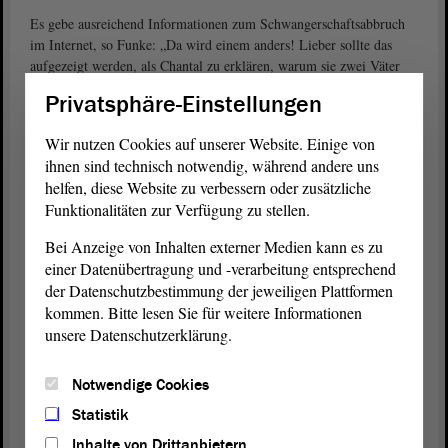
Es gebe ausreichend Informationen zum Schwangerschaftsabbruch
im Internet, so Funke: „Da wird einem anders! Lieber sollte das
aufgezeigt werden, als Chantal zu erklären, warum sie zwei Väter
hat.“ Sie forderte eine Verbesserung der Familienpolitik, „ohne
Privatsphäre-Einstellungen
Surrogate aus dem Ausland“. Der
Antrag
der Linken sei reine
Polemik. Funke zeigte sich darüber froh, dass der Gesetzgeber die
Wir nutzen Cookies auf unserer Website. Einige von
Regelung (§ 219a StGB) geschaffen habe.
ihnen sind technisch notwendig, während andere uns
helfen, diese Website zu verbessern oder zusätzliche
Grüne: „Mein Körper, meine Entscheidung“
Funktionalitäten zur Verfügung zu stellen.
verwehrte
Cornelia Lüddemann (BÜNDNIS 90/DIE GRÜNEN)
sich dagegen, dass Ärztinnen und Ärzte für
Bei Anzeige von Inhalten externer Medien kann es zu
Schwangerschaftsabbrüche werben würden, einzig um ihre Umsätze
einer Datenübertragung und -verarbeitung entsprechend
zu steigern. Sie zeigte Unverständnis, dass allein die Information
der Datenschutzbestimmung der jeweiligen Plattformen
über die Leistung des Abbruchs nach § 219a StGB geahndet werden
kommen. Bitte lesen Sie für weitere Informationen
könne.
unsere Datenschutzerklärung.
Selbsternannte Kindsschützer und Abtreibungsgegner
Notwendige Cookies
kriminalisierten Ärzte und veröffentlichten im Internet Listen mit
deren Namen und Adressen, um andere Abtreibungsgegner
Statistik
aufzustacheln, empörte sich die Grünen-Politikerin, zeigte sich aber
Inhalte von Drittanbietern