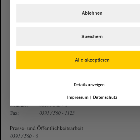
Ablehnen
Postanschrift
Speichern
von Sachsen-Anhalt
Landtag
Domplatz 6–9
39104 Magdeburg
Alle akzeptieren
Wegbeschreibung
Auf Google Maps
Details anzeigen
Telefon und Fax
Impressum
|
Datenschutz
Zentrale:
0391 / 560 - 0
Fax:
0391 / 560 - 1123
Presse- und Öffentlichkeitsarbeit
0391 / 560 - 0