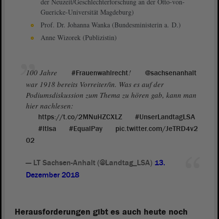
der Neuzeit/Geschlechterforschung an der Otto-von-
Guericke-Universität Magdeburg)
Prof. Dr. Johanna Wanka (Bundesministerin a. D.)
Anne Wizorek (Publizistin)
100 Jahre
!
#Frauenwahlrecht
@sachsenanhalt
war 1918 bereits Vorreiter/in. Was es auf der
Podiumsdiskussion zum Thema zu hören gab, kann man
hier nachlesen:
https://t.co/2MNuHZCXLZ
#UnserLandtagLSA
#ltlsa
#EqualPay
pic.twitter.com/JeTRD4v2
02
— LT Sachsen-Anhalt (@Landtag_LSA)
13.
Dezember 2018
Herausforderungen gibt es auch heute noch