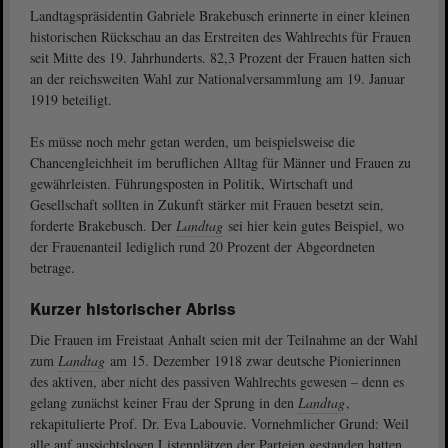
Landtagspräsidentin Gabriele Brakebusch erinnerte in einer kleinen
historischen Rückschau an das Erstreiten des Wahlrechts für Frauen
seit Mitte des 19. Jahrhunderts. 82,3 Prozent der Frauen hatten sich
an der reichsweiten Wahl zur Nationalversammlung am 19. Januar
1919 beteiligt.
Es müsse noch mehr getan werden, um beispielsweise die
Chancengleichheit im beruflichen Alltag für Männer und Frauen zu
gewährleisten. Führungsposten in Politik, Wirtschaft und
Gesellschaft sollten in Zukunft stärker mit Frauen besetzt sein,
forderte Brakebusch. Der
Landtag
sei hier kein gutes Beispiel, wo
der Frauenanteil lediglich rund 20 Prozent der Abgeordneten
betrage.
Kurzer historischer Abriss
Die Frauen im Freistaat Anhalt seien mit der Teilnahme an der Wahl
zum
Landtag
am 15. Dezember 1918 zwar deutsche Pionierinnen
des aktiven, aber nicht des passiven Wahlrechts gewesen – denn es
gelang zunächst keiner Frau der Sprung in den
Landtag
,
rekapitulierte Prof. Dr. Eva Labouvie. Vornehmlicher Grund: Weil
alle auf aussichtslosen Listenplätzen der Parteien gestanden hatten.