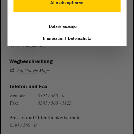
Alle akzeptieren
Postanschrift
Details anzeigen
von Sachsen-Anhalt
Landtag
Domplatz 6–9
Impressum
|
Datenschutz
39104 Magdeburg
Wegbeschreibung
Auf Google Maps
Telefon und Fax
Zentrale:
0391 / 560 - 0
Fax:
0391 / 560 - 1123
Presse- und Öffentlichkeitsarbeit
0391 / 560 - 0