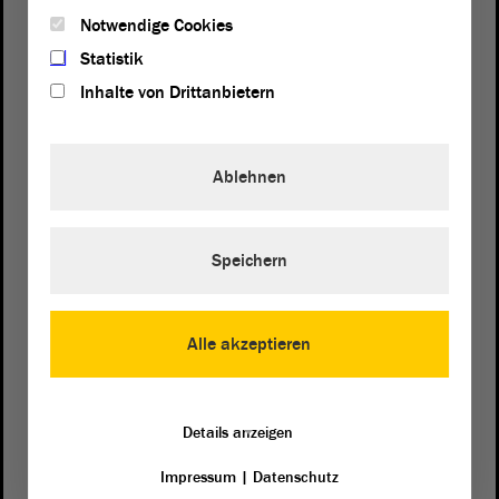
Notwendige Cookies
Statistik
Inhalte von Drittanbietern
Ablehnen
Postanschrift
Speichern
von Sachsen-Anhalt
Landtag
Domplatz 6–9
39104 Magdeburg
Alle akzeptieren
Wegbeschreibung
Auf Google Maps
Details anzeigen
Impressum
|
Datenschutz
Telefon und Fax