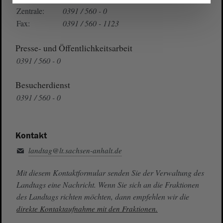
Zentrale:
0391 / 560 - 0
Fax:
0391 / 560 - 1123
Presse- und Öffentlichkeitsarbeit
0391 / 560 - 0
Besucherdienst
0391 / 560 - 0
Kontakt
landtag@lt.sachsen-anhalt.de
Mit diesem Kontaktformular senden Sie der Verwaltung des
Landtags eine Nachricht. Wenn Sie sich an die Fraktionen
des Landtags richten möchten, dann empfehlen wir die
direkte Kontaktaufnahme mit den Fraktionen.