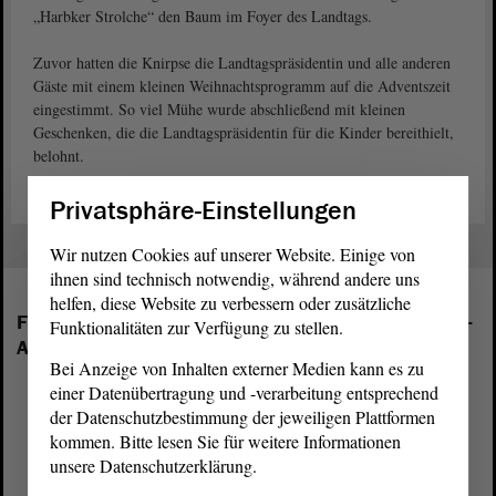
„Harbker Strolche“ den Baum im Foyer des Landtags.
Zuvor hatten die Knirpse die Landtagspräsidentin und alle anderen
Gäste mit einem kleinen Weihnachtsprogramm auf die Adventszeit
eingestimmt. So viel Mühe wurde abschließend mit kleinen
Geschenken, die die Landtagspräsidentin für die Kinder bereithielt,
belohnt.
Privatsphäre-Einstellungen
Wir nutzen Cookies auf unserer Website. Einige von
ihnen sind technisch notwendig, während andere uns
helfen, diese Website zu verbessern oder zusätzliche
Folgende Fraktionen sind im Landtag von Sachsen-
Funktionalitäten zur Verfügung zu stellen.
Anhalt vertreten:
Bei Anzeige von Inhalten externer Medien kann es zu
einer Datenübertragung und -verarbeitung entsprechend
der Datenschutzbestimmung der jeweiligen Plattformen
kommen. Bitte lesen Sie für weitere Informationen
unsere Datenschutzerklärung.