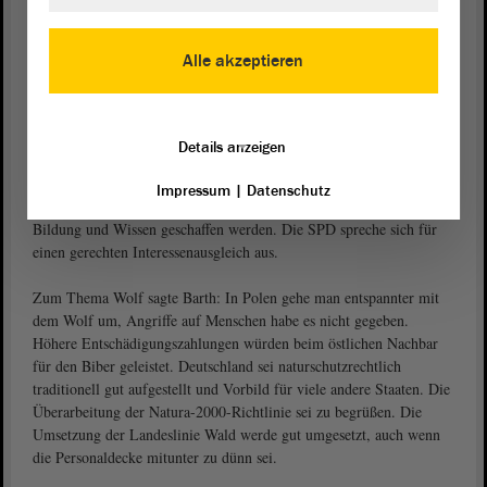
ins Ausland exportiert werden, die die dortigen Märkte störten.
„Eine lebenswerte Welt zu bewahren, heißt für uns, eine Umwelt zu
erhalten, die eine hohe Lebensqualität biete“, so Hendrik Lange.
Alle akzeptieren
Schöpfung bedeute auch kulturelle Vielfalt
Die ökologische Verantwortung sei ein wesentlicher Punkt, die
Details anzeigen
Schöpfung zu bewahren. Schöpfung sei aber auch die kulturelle
Vielfalt der Menschen, so
. „Ausgrenzung und
Jürgen Barth (SPD)
Impressum
|
Datenschutz
Anfeindungen sind der falsche Weg“, Akzeptanz müsse durch
Bildung und Wissen geschaffen werden. Die SPD spreche sich für
einen gerechten Interessenausgleich aus.
Zum Thema Wolf sagte Barth: In Polen gehe man entspannter mit
dem Wolf um, Angriffe auf Menschen habe es nicht gegeben.
Höhere Entschädigungszahlungen würden beim östlichen Nachbar
für den Biber geleistet. Deutschland sei naturschutzrechtlich
traditionell gut aufgestellt und Vorbild für viele andere Staaten. Die
Überarbeitung der Natura-2000-Richtlinie sei zu begrüßen. Die
Umsetzung der Landeslinie Wald werde gut umgesetzt, auch wenn
die Personaldecke mitunter zu dünn sei.