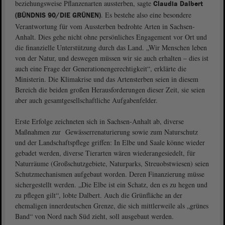
beziehungsweise Pflanzenarten aussterben, sagte
Claudia Dalbert
. Es bestehe also eine besondere
(BÜNDNIS 90/DIE GRÜNEN)
Verantwortung für vom Aussterben bedrohte Arten in Sachsen-
Anhalt. Dies gehe nicht ohne persönliches Engagement vor Ort und
die finanzielle Unterstützung durch das Land. „Wir Menschen leben
von der Natur, und deswegen müssen wir sie auch erhalten – dies ist
auch eine Frage der Generationengerechtigkeit“, erklärte die
Ministerin. Die Klimakrise und das Artensterben seien in diesem
Bereich die beiden großen Herausforderungen dieser Zeit, sie seien
aber auch gesamtgesellschaftliche Aufgabenfelder.
Erste Erfolge zeichneten sich in Sachsen-Anhalt ab, diverse
Maßnahmen zur Gewässerrenaturierung sowie zum Naturschutz
und der Landschaftspflege griffen: In Elbe und Saale könne wieder
gebadet werden, diverse Tierarten wären wiederangesiedelt, für
Naturräume (Großschutzgebiete, Naturparks, Streuobstwiesen) seien
Schutzmechanismen aufgebaut worden. Deren Finanzierung müsse
sichergestellt werden. „Die Elbe ist ein Schatz, den es zu hegen und
zu pflegen gilt“, lobte Dalbert. Auch die Grünfläche an der
ehemaligen innerdeutschen Grenze, die sich mittlerweile als „grünes
Band“ von Nord nach Süd zieht, soll ausgebaut werden.