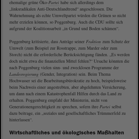
ehemalige grüne Öko-
Partei
habe sich allerdings dem
„linksradikalen Anti-Deutschlandtrend“ angeschlossen. Die
Wahrnehmung als echte Umweltpartei würden die Grünen so nicht
mehr erzielen können, so Poggenburg. Auch die CDU sollte sich
aufgrund der Koalitionsarbeit „in Grund und Boden schämen“.
Poggenburg kritisierte, dass Anträge seiner
Fraktion
zum Schutz der
Umwelt (zum Beispiel zur Rosstrappe, zum Marder oder zum
Storch) nicht die erforderliche Berücksichtigung fänden. „Es werden
doch nicht etwa die finanziellen Mittel fehlen?“ Ursache könnten die
nach Poggenburg vielen sinn- und zwecklosen Programme der
Landesregierung
(Gender, Integration) sein. Beim Thema
Hochwasser sei die Bearbeitungsbürokratie zu hoch, beispielsweise
beim Nachweis einer angestrebten, aber abgelehnten Versicherung,
um dann nach einem Katastrophenfall Hilfen durch das Land zu
erhalten. Poggenburg empfahl der Ministerin, nicht von
Generationengerechtigkeit zu sprechen, sofern ihre
Partei
selbst
dazu beitrage, ein „soziales und gesellschaftliches Trümmerfeld zu
hinterlassen“.
Wirtschaftliches und ökologisches Maßhalten