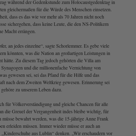
trag während der Gedenkstunde zum Holocaustgedenktag in
rten gleichermaßen für die Würde des Menschen einsetzen.
eit, dass es das wie vor mehr als 70 Jahren nicht noch
e sichergehen, dass keine Leute, die den NS-Politikern
che Macht errängen.
fer, an jedes einzelne“, sagte Schorlemmer. Es gebe viele
iern könnten, was die Nation an großartigen Leistungen in
ht hätte. Zu diesem Tag jedoch gehörten die Villa am
 Synagogen und die millionenfache Vernichtung von
as gewesen sei, sei das Pfand für die Hilfe und das
aft nach dem Zweiten Weltkrieg gewesen. Erinnerung sei
rn gehöre zu unserem Leben dazu.
ich für Völkerverständigung und gleiche Chancen für alle
n die Greuel der Vergangenheit indes bleibe wichtig, für
 müsse bewahrt werden, was die 15-jährige Anne Frank
ben erleiden müssen. Immer wieder müsse er auch an
 „Kinderschuhe aus Lublin“ denken. „Wir erschaudern vor