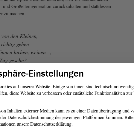
n- und Großelterngeneration zurückzuhalten und stattdessen
er zu machen.
 von den Kleinen,
t richtig gehen
önnen lachen, weinen –,
 Zug gesehn?
sphäre-Einstellungen
inderschuhe aus Lublin“
ookies auf unserer Website. Einige von ihnen sind technisch notwendi
lfen, diese Website zu verbessern oder zusätzliche Funktionalitäten zu
 schweigen
on Inhalten externer Medien kann es zu einer Datenübertragung und -v
 finde auf den Tag genau 72 Jahre nach der Befreiung des
der Datenschutzbestimmung der jeweiligen Plattformen kommen. Bitte 
tz-Birkenau durch die Rote Armee statt, sagte
mationen unsere Datenschutzerklärung.
 Haseloff zu Beginn seiner Ansprache. Auschwitz sei zum