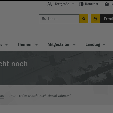
Textgröße
Kontrast
L
Term
es
Themen
Mitgestalten
Landtag
cht noch
ust
„Wir werden es nicht noch einmal zulassen“