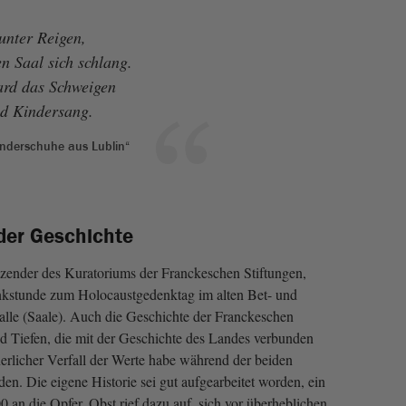
unter Reigen,
n Saal sich schlang.
ard das Schweigen
d Kindersang.
inderschuhe aus Lublin“
der Geschichte
tzender des Kuratoriums der Franckeschen Stiftungen,
nkstunde zum Holocaustgedenktag im alten Bet- und
Halle (Saale). Auch die Geschichte der Franckeschen
d Tiefen, die mit der Geschichte des Landes verbunden
nerlicher Verfall der Werte habe während der beiden
den. Die eigene Historie sei gut aufgearbeitet worden, ein
0 an die Opfer. Obst rief dazu auf, sich vor überheblichen