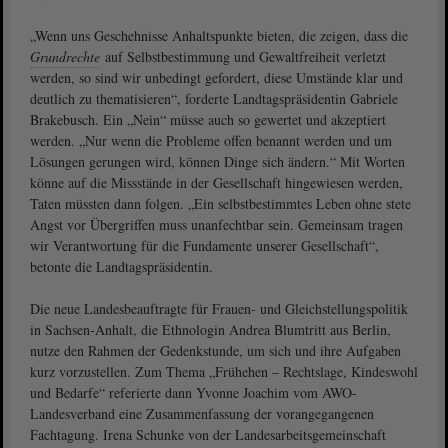
„Wenn uns Geschehnisse Anhaltspunkte bieten, die zeigen, dass die
Grundrechte
auf Selbstbestimmung und Gewaltfreiheit verletzt
werden, so sind wir unbedingt gefordert, diese Umstände klar und
deutlich zu thematisieren“, forderte Landtagspräsidentin Gabriele
Brakebusch. Ein „Nein“ müsse auch so gewertet und akzeptiert
werden. „Nur wenn die Probleme offen benannt werden und um
Lösungen gerungen wird, können Dinge sich ändern.“ Mit Worten
könne auf die Missstände in der Gesellschaft hingewiesen werden,
Taten müssten dann folgen. „Ein selbstbestimmtes Leben ohne stete
Angst vor Übergriffen muss unanfechtbar sein. Gemeinsam tragen
wir Verantwortung für die Fundamente unserer Gesellschaft“,
betonte die Landtagspräsidentin.
Die neue Landesbeauftragte für Frauen- und Gleichstellungspolitik
in Sachsen-Anhalt, die Ethnologin Andrea Blumtritt aus Berlin,
nutze den Rahmen der Gedenkstunde, um sich und ihre Aufgaben
kurz vorzustellen. Zum Thema „Frühehen – Rechtslage, Kindeswohl
und Bedarfe“ referierte dann Yvonne Joachim vom AWO-
Landesverband eine Zusammenfassung der vorangegangenen
Fachtagung. Irena Schunke von der Landesarbeitsgemeinschaft