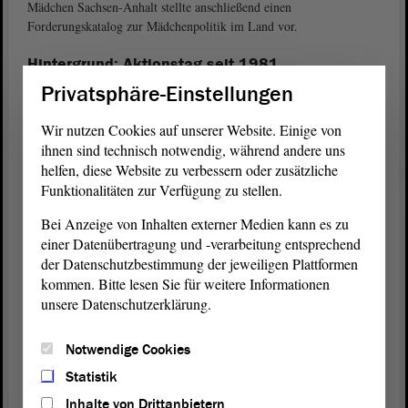
Mädchen Sachsen-Anhalt stellte anschließend einen
Forderungskatalog zur Mädchenpolitik im Land vor.
Hintergrund: Aktionstag seit 1981
Privatsphäre-Einstellungen
Aber schon seit 1981 organisieren Menschenrechtsorganisationen
alljährlich zum 25. November Veranstaltungen, bei denen die
Wir nutzen Cookies auf unserer Website. Einige von
Einhaltung der Menschenrechte von Frauen und Mädchen auf die
Agenda gesetzt werden. Ins Zentrum rücken dabei die Themen
ihnen sind technisch notwendig, während andere uns
Zwangsprostitution, sexueller Missbrauch, Sextourismus,
helfen, diese Website zu verbessern oder zusätzliche
Vergewaltigung ebenso wie Genitalverstümmelung, Häusliche
Funktionalitäten zur Verfügung zu stellen.
Gewalt und Zwangsheirat.
Bei Anzeige von Inhalten externer Medien kann es zu
einer Datenübertragung und -verarbeitung entsprechend
Bundesweit bekannt ist inzwischen die Fahnenaktion von Terre des
der Datenschutzbestimmung der jeweiligen Plattformen
Femmes. Am 25. November 2001 ließ die Frauenrechtsorganisation
zum ersten Mal die Fahnen wehen, um ein Zeichen gegen Gewalt an
kommen. Bitte lesen Sie für weitere Informationen
Frauen zu setzen. Seither wird die Aktion von zahlreichen Frauen-
unsere Datenschutzerklärung.
und Gleichstellungsbeauftragten, Parteien, Verbänden und
Ministerien aufgegriffen und weitergetragen.
Notwendige Cookies
Statistik
Zur Internetseite von Terre des Femmes
Inhalte von Drittanbietern