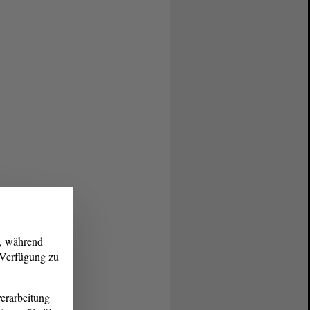
g, während
r Verfügung zu
erarbeitung