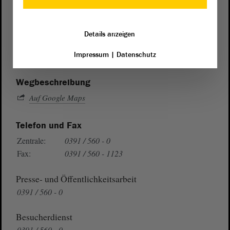
Postanschrift
von Sachsen-Anhalt
Landtag
Details anzeigen
Domplatz 6–9
39104 Magdeburg
Impressum
|
Datenschutz
Wegbeschreibung
Auf Google Maps
Telefon und Fax
Zentrale:
0391 / 560 - 0
Fax:
0391 / 560 - 1123
Presse- und Öffentlichkeitsarbeit
0391 / 560 - 0
Besucherdienst
0391 / 560 - 0