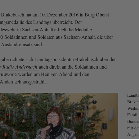
e Brakebusch hat am 10. Dezember 2016 in Burg Oberst
ngsmedaille des Landtags überreicht. Der
wehr in Sachsen-Anhalt erhielt die Medaille
 100 Soldatinnen und Soldaten aus Sachsen-Anhalt, die über
Auslandseinsatz sind.
abe richtete sich Landtagspräsidentin Brakebusch über den
r Radio Andernach
auch direkt an die Soldatinnen und
e Grußworte werden am Heiligen Abend und den
Andernach ausgestrahlt.
Landta
Brakeb
Weihna
Famili
Bundes
mit de
Angehö