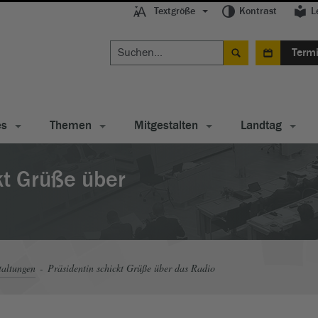
Textgröße
Kontrast
L
Term
es
Themen
Mitgestalten
Landtag
kt Grüße über
taltungen
Präsidentin schickt Grüße über das Radio