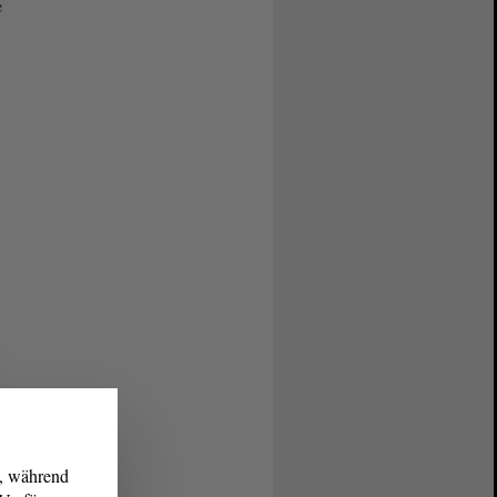
e
g, während