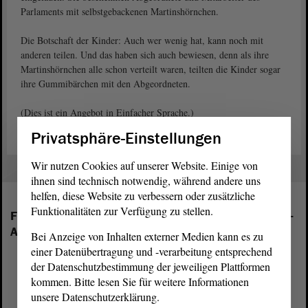
Parlaments mit selbstgebackenen Martinshörnchen.
Die Botschaft der Kinder: Auch wer wenig hat, kann noch mit
anderen teilen. Und das haben sich auch bewiesen, denn als ihre
Martinshörnchen alle schon verteilt waren, teilten die Kinder sogar
ihre Gummibärchen mit den Abgeordneten.
(Dies ist ein Angebot in Einfacher Sprache.)
Privatsphäre-Einstellungen
Wir nutzen Cookies auf unserer Website. Einige von
ihnen sind technisch notwendig, während andere uns
helfen, diese Website zu verbessern oder zusätzliche
Funktionalitäten zur Verfügung zu stellen.
Folgende Fraktionen sind im Landtag von Sachsen-
Anhalt vertreten:
Bei Anzeige von Inhalten externer Medien kann es zu
einer Datenübertragung und -verarbeitung entsprechend
der Datenschutzbestimmung der jeweiligen Plattformen
kommen. Bitte lesen Sie für weitere Informationen
unsere Datenschutzerklärung.