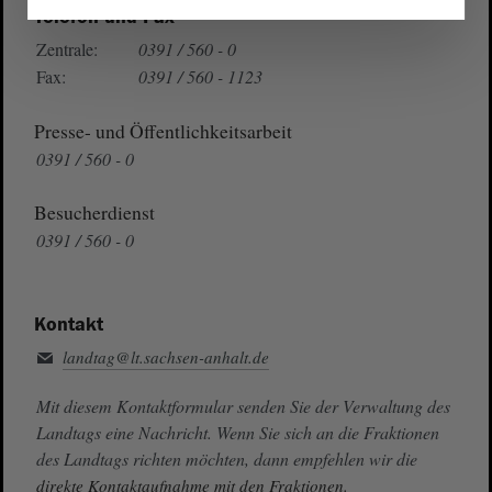
Telefon und Fax
Zentrale:
0391 / 560 - 0
Fax:
0391 / 560 - 1123
Presse- und Öffentlichkeitsarbeit
0391 / 560 - 0
Besucherdienst
0391 / 560 - 0
Kontakt
landtag@lt.sachsen-anhalt.de
Mit diesem Kontaktformular senden Sie der Verwaltung des
Landtags eine Nachricht. Wenn Sie sich an die Fraktionen
des Landtags richten möchten, dann empfehlen wir die
direkte Kontaktaufnahme mit den Fraktionen.