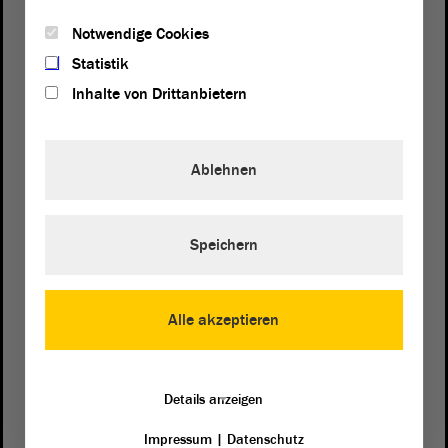
Notwendige Cookies
Statistik
Inhalte von Drittanbietern
Ablehnen
Speichern
Postanschrift
von Sachsen-Anhalt
Landtag
Domplatz 6–9
Alle akzeptieren
39104 Magdeburg
Wegbeschreibung
Details anzeigen
Auf Google Maps
Impressum
|
Datenschutz