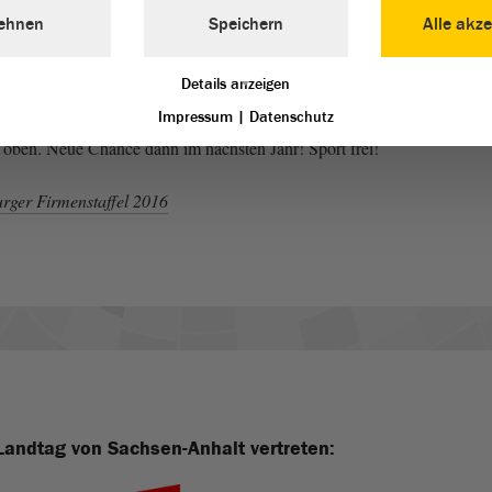
ehnen
Speichern
Alle akze
en sich wacker geschlagen! Die Damen holten den 40.
Details anzeigen
ams, die Herren sicherten den 294. Rang von insgesamt 394
Impressum
|
Datenschutz
ide Frau-/Mannschaften gut von ihren Verfolgern absetzen
h oben. Neue Chance dann im nächsten Jahr! Sport frei!
rger Firmenstaffel 2016
Landtag von Sachsen-Anhalt vertreten: