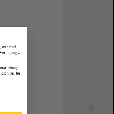
g, während
r Verfügung zu
erarbeitung
lesen Sie für