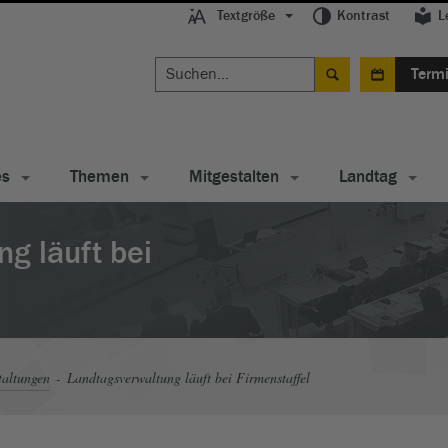
Textgröße
Kontrast
L
Term
es
Themen
Mitgestalten
Landtag
g läuft bei
taltungen
Landtagsverwaltung läuft bei Firmenstaffel