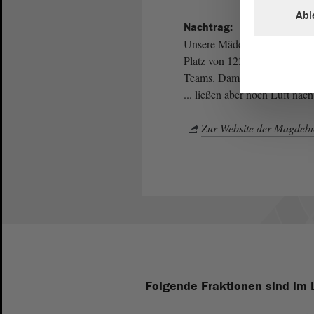
Abl
Nachtrag:
Unsere Mädels und Jungs hab
Platz von 123 gestarteten Te
Teams. Damit konnten sich be
... ließen aber noch Luft nac
Zur Website der Magdebu
Folgende Fraktionen sind im 