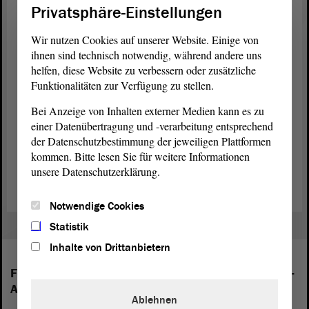
Privatsphäre-Einstellungen
Ein deutliches Signal gegen Rassismus und gegen Gewalt ist
wichtig, erklärte Angela Gorr (CDU). Die Gesellschaft braucht
Wir nutzen Cookies auf unserer Website. Einige von
Menschen, die sich gegen extremistische Gewalt und für die
ihnen sind technisch notwendig, während andere uns
Demokratie
einsetzen. Es gibt zum Beispiel das „Netzwerk für
helfen, diese Website zu verbessern oder zusätzliche
Demokratie
und Toleranz“. Dort sind 300 Vereine Mitglied.
Funktionalitäten zur Verfügung zu stellen.
Ergebnis
Bei Anzeige von Inhalten externer Medien kann es zu
einer Datenübertragung und -verarbeitung entsprechend
Am Ende der
Debatte
wurde ein
Antrag
gegen Rassismus und
Gewalt beschlossen.
der Datenschutzbestimmung der jeweiligen Plattformen
kommen. Bitte lesen Sie für weitere Informationen
(Dies ist ein Angebot in Einfacher Sprache.)
unsere Datenschutzerklärung.
Notwendige Cookies
Statistik
Inhalte von Drittanbietern
Folgende Fraktionen sind im Landtag von Sachsen-
Anhalt vertreten:
Ablehnen