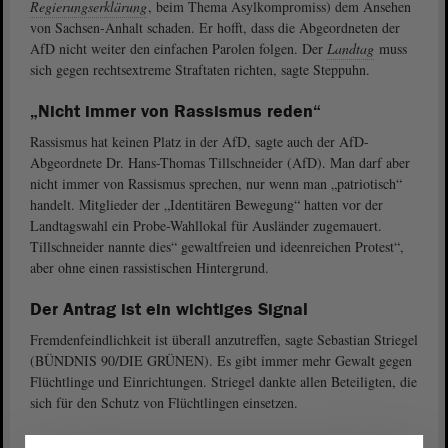
Regierungserklärung
, beim Thema Asylkompromiss) dem Ansehen
von Sachsen-Anhalt schaden. Er hofft, dass die Abgeordneten der
AfD nicht weiter den einfachen Parolen folgen. Der
Landtag
muss
sich gegen rechtsextreme Straftaten richten, sagte Steppuhn.
„Nicht immer von Rassismus reden“
Rassismus hat keinen Platz in der AfD, sagte auch der AfD-
Abgeordnete Dr. Hans-Thomas Tillschneider (AfD). Man darf aber
nicht immer von Rassismus sprechen, nur wenn man „patriotisch“
handelt. Mitglieder der „Identitären Bewegung“ hatten vor der
Landtagswahl ein Probe-Wahllokal für Ausländer zugemauert.
Tillschneider nannte dies“ gewaltfreien und ideenreichen Protest“,
aber ohne einen rassistischen Hintergrund.
Der Antrag ist ein wichtiges Signal
Fremdenfeindlichkeit ist überall anzutreffen, sagte Sebastian Striegel
(BÜNDNIS 90/DIE GRÜNEN). Es gibt immer mehr Gewalt gegen
Flüchtlinge und Einrichtungen. Striegel dankte allen Beteiligten, die
sich für den Schutz von Flüchtlingen einsetzen.
Für Demokratie und Toleranz