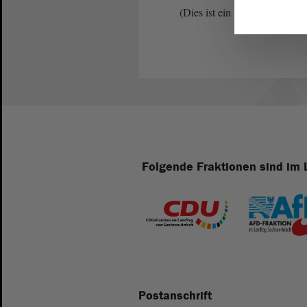
(Dies ist ein Angebot in Einf
Folgende Fraktionen sind im 
Postanschrift