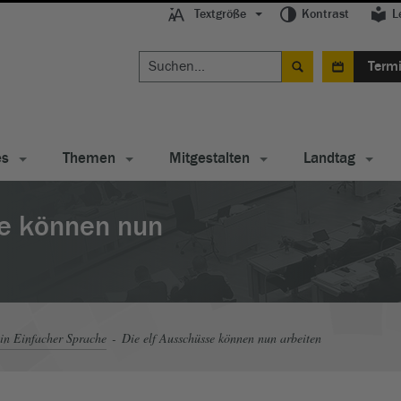
Textgröße
Kontrast
L
Term
es
Themen
Mitgestalten
Landtag
se können nun
in Einfacher Sprache
Die elf Ausschüsse können nun arbeiten