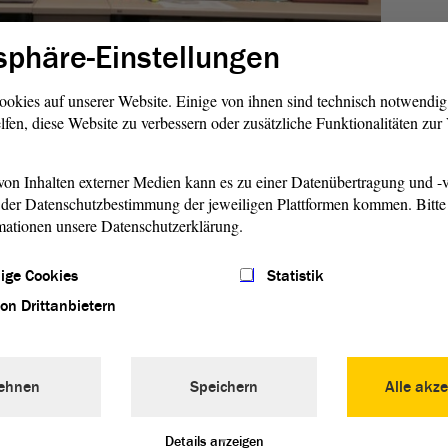
sphäre-Einstellungen
1/11
ookies auf unserer Website. Einige von ihnen sind technisch notwendi
lfen, diese Website zu verbessern oder zusätzliche Funktionalitäten zu
r Güssau war bei jeder ersten Sitzung eines Ausschusses
on Inhalten externer Medien kann es zu einer Datenübertragung und -v
eordneten eine konstruktive Arbeit. Die beste Lösung für
der Datenschutzbestimmung der jeweiligen Plattformen kommen. Bitte 
oll im Mittelpunkt stehen, betonte Güssau.
mationen unsere Datenschutzerklärung.
dlichen Themen gibt es im
Landtag
mehrere Ausschüsse. In
ige Cookies
Statistik
andtag
elf ständige Ausschüsse. Sie verfügen jeweils über
von Drittanbietern
CDU kommen je
Ausschuss
vier Abgeordnete, von der AfD
wei, die SPD zwei und BÜNDNIS 90/DIE GRÜNEN jeweils
ehnen
Speichern
Alle akze
se im Überblick
Details anzeigen