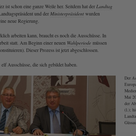
 ist schon eine ganze Weile her. Seitdem hat der
Landtag
Landtagspräsident und der
Ministerpräsident
wurden
eine neue Regierung.
klich arbeiten kann, braucht es noch die Ausschüsse. In
Arbeit statt. Am Beginn einer neuen
Wahlperiode
müssen
nstituieren). Dieser Prozess ist jetzt abgeschlossen.
e elf Ausschüsse, die sich gebildet haben.
Der
Au
Europa
Medien
Mai 20
der Ab
(l.); h
Landta
Güssau