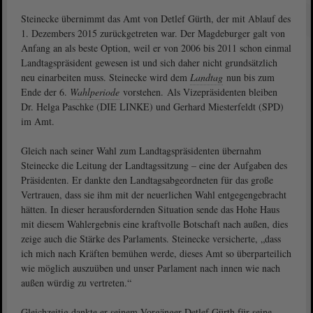
Steinecke übernimmt das Amt von Detlef Gürth, der mit Ablauf des
1. Dezembers 2015 zurückgetreten war. Der Magdeburger galt von
Anfang an als beste Option, weil er von 2006 bis 2011 schon einmal
Landtagspräsident gewesen ist und sich daher nicht grundsätzlich
neu einarbeiten muss. Steinecke wird dem
Landtag
nun bis zum
Ende der 6.
Wahlperiode
vorstehen. Als Vizepräsidenten bleiben
Dr. Helga Paschke (DIE LINKE) und Gerhard Miesterfeldt (SPD)
im Amt.
Gleich nach seiner Wahl zum Landtagspräsidenten übernahm
Steinecke die Leitung der Landtagssitzung – eine der Aufgaben des
Präsidenten. Er dankte den Landtagsabgeordneten für das große
Vertrauen, dass sie ihm mit der neuerlichen Wahl entgegengebracht
hätten. In dieser herausfordernden Situation sende das Hohe Haus
mit diesem Wahlergebnis eine kraftvolle Botschaft nach außen, dies
zeige auch die Stärke des Parlaments. Steinecke versicherte, „dass
ich mich nach Kräften bemühen werde, dieses Amt so überparteilich
wie möglich auszuüben und unser Parlament nach innen wie nach
außen würdig zu vertreten.“
Gleichzeitig dankte er seinem Vorgänger Detlef Gürth für seine