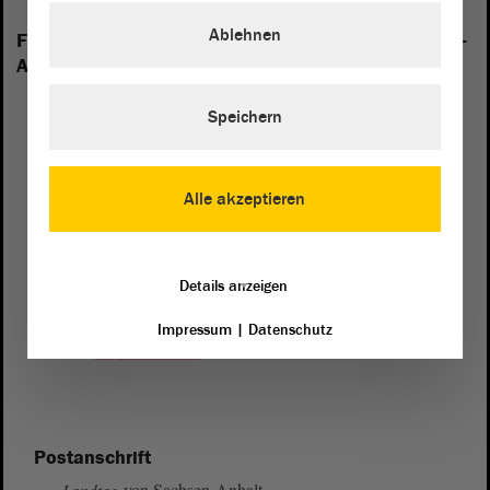
Ablehnen
Folgende Fraktionen sind im Landtag von Sachsen-
Anhalt vertreten:
Speichern
Alle akzeptieren
Details anzeigen
Impressum
|
Datenschutz
Postanschrift
von Sachsen-Anhalt