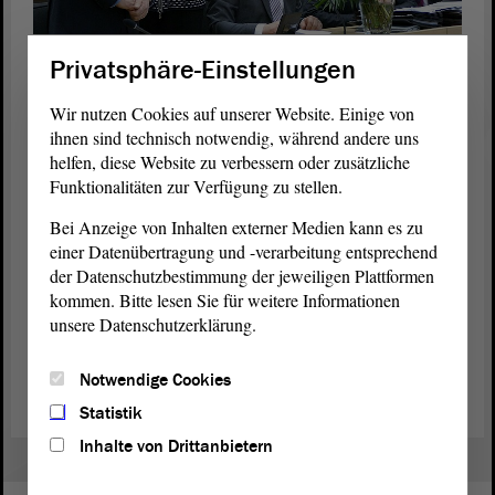
Erwartungsvolle Gesichter vor der Bekanntgabe des
Privatsphäre-Einstellungen
Wahlergebnisses: Mit 86 von 91 abgegeben Stimmen wurde
Dieter Steinecke (l.) zum Präsidenten des Landtags von Sachsen-
Wir nutzen Cookies auf unserer Website. Einige von
Anhalt gewählt. Foto: Stefanie Böhme
ihnen sind technisch notwendig, während andere uns
helfen, diese Website zu verbessern oder zusätzliche
Zur Person: Dieter Steinecke
Funktionalitäten zur Verfügung zu stellen.
Dieter Steinecke ist seit 42 Jahren verheiratet, hat zwei Töchter und
Bei Anzeige von Inhalten externer Medien kann es zu
eine Enkeltochter. Seit 2001 ist er Landtagsabgeordneter, in der
einer Datenübertragung und -verarbeitung entsprechend
laufenden
Legislaturperiode
war er europapolitischer Sprecher der
der Datenschutzbestimmung der jeweiligen Plattformen
CDU-
Fraktion
. Neben seiner Tätigkeit als
Abgeordneter
engagiert
kommen. Bitte lesen Sie für weitere Informationen
sich Steinecke unter anderem als Landesvorsitzender des Volksbunds
unsere Datenschutzerklärung.
Deutsche Kriegsgräberfürsorge Sachsen-Anhalt e. V. und ist
Mitglied im Kuratorium des Bundesverbands der Deutsch-
Polnischen Gesellschaft e. V.
Notwendige Cookies
Statistik
Inhalte von Drittanbietern