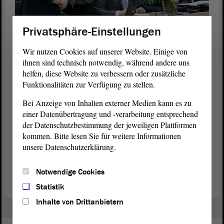
Erwartungsvolle Gesichter vor der Bekanntgabe des
Privatsphäre-Einstellungen
Wahlergebnisses: Mit 86 von 91 abgegeben Stimmen wurde
Dieter Steinecke (l.) zum Präsidenten des Landtags von Sachsen-
Wir nutzen Cookies auf unserer Website. Einige von
Anhalt gewählt. Foto: Stefanie Böhme
ihnen sind technisch notwendig, während andere uns
helfen, diese Website zu verbessern oder zusätzliche
Zur Person: Dieter Steinecke
Funktionalitäten zur Verfügung zu stellen.
Dieter Steinecke ist seit 42 Jahren verheiratet, hat zwei Töchter und
Bei Anzeige von Inhalten externer Medien kann es zu
eine Enkeltochter. Seit 2001 ist er Landtagsabgeordneter, in der
einer Datenübertragung und -verarbeitung entsprechend
laufenden
Legislaturperiode
war er europapolitischer Sprecher der
der Datenschutzbestimmung der jeweiligen Plattformen
CDU-
Fraktion
. Neben seiner Tätigkeit als
Abgeordneter
engagiert
kommen. Bitte lesen Sie für weitere Informationen
sich Steinecke unter anderem als Landesvorsitzender des Volksbunds
unsere Datenschutzerklärung.
Deutsche Kriegsgräberfürsorge Sachsen-Anhalt e. V. und ist
Mitglied im Kuratorium des Bundesverbands der Deutsch-
Polnischen Gesellschaft e. V.
Notwendige Cookies
Statistik
Inhalte von Drittanbietern