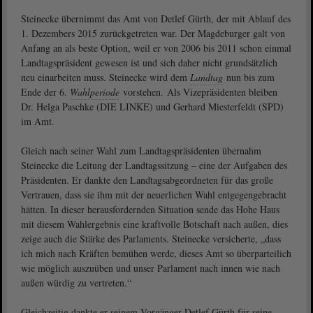
Steinecke übernimmt das Amt von Detlef Gürth, der mit Ablauf des
1. Dezembers 2015 zurückgetreten war. Der Magdeburger galt von
Anfang an als beste Option, weil er von 2006 bis 2011 schon einmal
Landtagspräsident gewesen ist und sich daher nicht grundsätzlich
neu einarbeiten muss. Steinecke wird dem
Landtag
nun bis zum
Ende der 6.
Wahlperiode
vorstehen. Als Vizepräsidenten bleiben
Dr. Helga Paschke (DIE LINKE) und Gerhard Miesterfeldt (SPD)
im Amt.
Gleich nach seiner Wahl zum Landtagspräsidenten übernahm
Steinecke die Leitung der Landtagssitzung – eine der Aufgaben des
Präsidenten. Er dankte den Landtagsabgeordneten für das große
Vertrauen, dass sie ihm mit der neuerlichen Wahl entgegengebracht
hätten. In dieser herausfordernden Situation sende das Hohe Haus
mit diesem Wahlergebnis eine kraftvolle Botschaft nach außen, dies
zeige auch die Stärke des Parlaments. Steinecke versicherte, „dass
ich mich nach Kräften bemühen werde, dieses Amt so überparteilich
wie möglich auszuüben und unser Parlament nach innen wie nach
außen würdig zu vertreten.“
Gleichzeitig dankte er seinem Vorgänger Detlef Gürth für seine