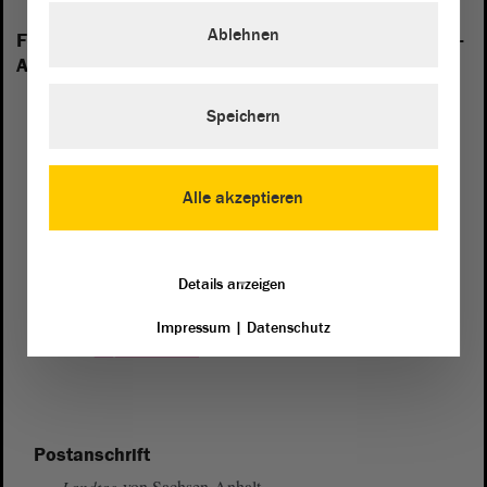
Ablehnen
Folgende Fraktionen sind im Landtag von Sachsen-
Anhalt vertreten:
Speichern
Alle akzeptieren
Details anzeigen
Impressum
|
Datenschutz
Postanschrift
von Sachsen-Anhalt