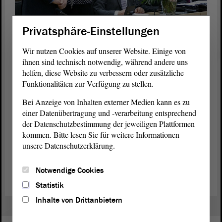
Erwartungsvolle Gesichter vor der Bekanntgabe des
Privatsphäre-Einstellungen
Wahlergebnisses: Mit 86 von 91 abgegeben Stimmen wurde
Dieter Steinecke (l.) zum Präsidenten des Landtags von Sachsen-
Wir nutzen Cookies auf unserer Website. Einige von
Anhalt gewählt. Foto: Stefanie Böhme
ihnen sind technisch notwendig, während andere uns
helfen, diese Website zu verbessern oder zusätzliche
Zur Person: Dieter Steinecke
Funktionalitäten zur Verfügung zu stellen.
Dieter Steinecke ist seit 42 Jahren verheiratet, hat zwei Töchter und
Bei Anzeige von Inhalten externer Medien kann es zu
eine Enkeltochter. Seit 2001 ist er Landtagsabgeordneter, in der
einer Datenübertragung und -verarbeitung entsprechend
laufenden
Legislaturperiode
war er europapolitischer Sprecher der
der Datenschutzbestimmung der jeweiligen Plattformen
CDU-
Fraktion
. Neben seiner Tätigkeit als
Abgeordneter
engagiert
kommen. Bitte lesen Sie für weitere Informationen
sich Steinecke unter anderem als Landesvorsitzender des Volksbunds
unsere Datenschutzerklärung.
Deutsche Kriegsgräberfürsorge Sachsen-Anhalt e. V. und ist
Mitglied im Kuratorium des Bundesverbands der Deutsch-
Polnischen Gesellschaft e. V.
Notwendige Cookies
Statistik
Inhalte von Drittanbietern