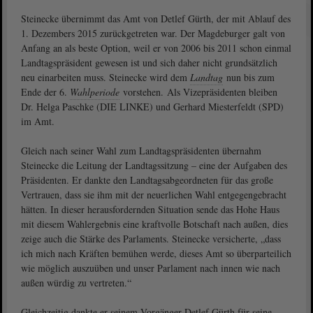
Steinecke übernimmt das Amt von Detlef Gürth, der mit Ablauf des
1. Dezembers 2015 zurückgetreten war. Der Magdeburger galt von
Anfang an als beste Option, weil er von 2006 bis 2011 schon einmal
Landtagspräsident gewesen ist und sich daher nicht grundsätzlich
neu einarbeiten muss. Steinecke wird dem
Landtag
nun bis zum
Ende der 6.
Wahlperiode
vorstehen. Als Vizepräsidenten bleiben
Dr. Helga Paschke (DIE LINKE) und Gerhard Miesterfeldt (SPD)
im Amt.
Gleich nach seiner Wahl zum Landtagspräsidenten übernahm
Steinecke die Leitung der Landtagssitzung – eine der Aufgaben des
Präsidenten. Er dankte den Landtagsabgeordneten für das große
Vertrauen, dass sie ihm mit der neuerlichen Wahl entgegengebracht
hätten. In dieser herausfordernden Situation sende das Hohe Haus
mit diesem Wahlergebnis eine kraftvolle Botschaft nach außen, dies
zeige auch die Stärke des Parlaments. Steinecke versicherte, „dass
ich mich nach Kräften bemühen werde, dieses Amt so überparteilich
wie möglich auszuüben und unser Parlament nach innen wie nach
außen würdig zu vertreten.“
Gleichzeitig dankte er seinem Vorgänger Detlef Gürth für seine