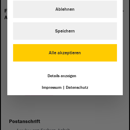
Ablehnen
Folgende Fraktionen sind im Landtag von Sachsen-
Anhalt vertreten:
Speichern
Alle akzeptieren
Details anzeigen
Impressum
|
Datenschutz
Postanschrift
von Sachsen-Anhalt