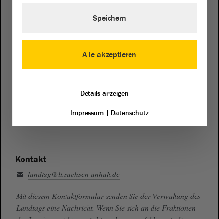
Speichern
Telefon und Fax
Zentrale:
0391 / 560 - 0
Fax:
0391 / 560 - 1123
Alle akzeptieren
Presse- und Öffentlichkeitsarbeit
0391 / 560 - 0
Details anzeigen
Besucherdienst
Impressum
|
Datenschutz
0391 / 560 - 0
Kontakt
landtag@lt.sachsen-anhalt.de
Mit diesem Kontaktformular senden Sie der Verwaltung des
Landtags eine Nachricht. Wenn Sie sich an die Fraktionen