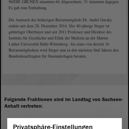
90/DIE GRÜNEN stimmten 66 Abgeordnete, 31 stimmten dagegen.
Es gab eine Enthaltung.
Die Amtszeit des bisherigen Beiratsmitglieds Dr. André Gursky
endete mit dem 28. Dezember 2014. Der 40-jährige Steger ist
gebürtiger Oberbayer und seit 2011 Professor und Direktor des
Instituts für Geschichte und Ethik der Medizin an der Martin-
Luther-Universität Halle-Wittenberg. Als eines von derzeit 16
Beiratsmitgliedern wird Steger nun in den nächsten fünf Jahren den
Bundesbeauftragten für Stasiunterlagen beraten.
Folgende Fraktionen sind im Landtag von Sachsen-
Anhalt vertreten:
Privatsphäre-Einstellungen