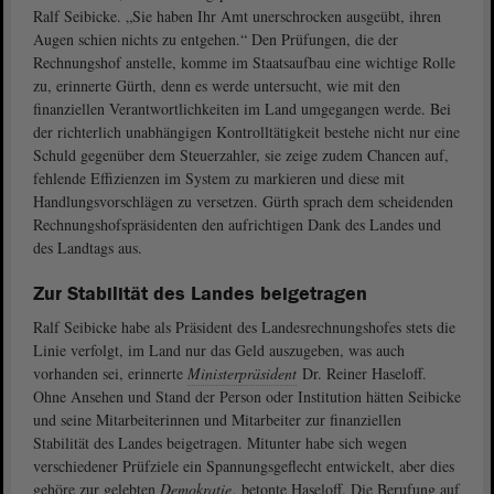
Ralf Seibicke. „Sie haben Ihr Amt unerschrocken ausgeübt, ihren
Augen schien nichts zu entgehen.“ Den Prüfungen, die der
Rechnungshof anstelle, komme im Staatsaufbau eine wichtige Rolle
zu, erinnerte Gürth, denn es werde untersucht, wie mit den
finanziellen Verantwortlichkeiten im Land umgegangen werde. Bei
der richterlich unabhängigen Kontrolltätigkeit bestehe nicht nur eine
Schuld gegenüber dem Steuerzahler, sie zeige zudem Chancen auf,
fehlende Effizienzen im System zu markieren und diese mit
Handlungsvorschlägen zu versetzen. Gürth sprach dem scheidenden
Rechnungshofspräsidenten den aufrichtigen Dank des Landes und
des Landtags aus.
Zur Stabilität des Landes beigetragen
Ralf Seibicke habe als Präsident des Landesrechnungshofes stets die
Linie verfolgt, im Land nur das Geld auszugeben, was auch
vorhanden sei, erinnerte
Ministerpräsident
Dr. Reiner Haseloff.
Ohne Ansehen und Stand der Person oder Institution hätten Seibicke
und seine Mitarbeiterinnen und Mitarbeiter zur finanziellen
Stabilität des Landes beigetragen. Mitunter habe sich wegen
verschiedener Prüfziele ein Spannungsgeflecht entwickelt, aber dies
gehöre zur gelebten
Demokratie
, betonte Haseloff. Die Berufung auf