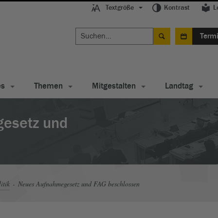
Textgröße
Kontrast
L
Term
es
Themen
Mitgestalten
Landtag
esetz und
itik
Neues Aufnahmegesetz und FAG beschlossen