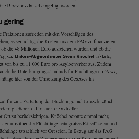
ine Revisionsklausel eingefügt worden.
u gering
le Fraktionen zufrieden mit den Vorschlägen des
chen, es sei richtig, die Kosten aus dem FAG zu finanzieren.
 ob die 48 Millionen Euro ausreichen würden und ob die
Weg sei
erklärte,
. Linken-Abgeordneter Swen Knöchel
zt von bis zu 11 000 Euro pro Asylbewerber aus. Zudem
s auch die Unterbringungsstandards für Flüchtlinge im
Gesetz
l hänge hier von der Umsetzung des Gesetzes im
ut für eine Verteilung der Flüchtlinge nicht ausschließlich
dern plädieren dafür, auch die aktuellen
r Ort zu berücksichtigen. Knöchel betonte einmal mehr,
steriums über die Flüchtlinge „ein großes Rätsel“ seien und
Flüchtlinge tatsächlich vor Ort seien. In Bezug auf das FAG
ker der Linken, dass die Zuweisungen an die Kommunen erneut