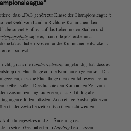
hampionsleague“
tierte, dass „FAG gehört zur Klasse der Championsleague“:
so viel Geld vom Land in Richtung Kommunen, kein
d habe so viel Einfluss auf das Leben in den Städten und
ostenpauschale
sagte er, man solle jetzt erst einmal
ch die tatsächlichen Kosten für die Kommunen entwickeln.
er sehr sinnvoll.
 richtig, dass die
Landesregierung
angekündigt hat, dass es
eilstopp der Flüchtlinge auf die Kommunen geben soll. Das
ntgegeben, dass die Flüchtlinge über den Jahreswechsel in
en bleiben sollen. Dies brächte den Kommunen Zeit zum
dem Zusammenhang forderte er, dass zukünftig alle
ingungen erfüllen müssten. Auch einige Ausbaupläne zur
lten in der Zwischenzeit kritisch überdacht werden.
s Aufnahmegesetzes und zur Änderung des
rde in seiner Gesamtheit vom
Landtag
beschlossen.