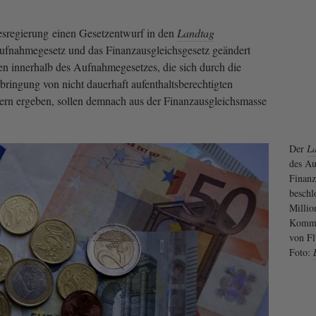
esregierung einen Gesetzentwurf in den
Landtag
Aufnahmegesetz und das Finanzausgleichsgesetz geändert
n innerhalb des Aufnahmegesetzes, die sich durch die
ingung von nicht dauerhaft aufenthaltsberechtigten
rn ergeben, sollen demnach aus der Finanzausgleichsmasse
Der
L
des A
Finanz
beschl
Millio
Kommu
von Fl
Foto: