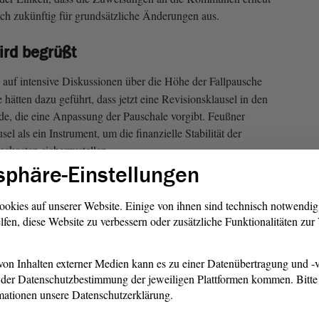
ch zukünftig für grundsätzliche Änderungen aus.
ird begrüßt
 auf intensive Diskussionen über die Höhe der Fallpausche
ätten dazu geführt, dass jetzt eine Revisionsklausel in den
e, die eine Anpassung der Pauschale vorgibt. Feußner
el als ein Instrument, um die finanzielle Stabilität der
skosten sicherzustellen.
sphäre-Einstellungen
ie Kürzungen im FAG von 1,49 Milliarden Euro in 2015 auf
. Eine verlässliche und planbare Kommunalpolitik sei so nur
ookies auf unserer Website. Einige von ihnen sind technisch notwendi
die
Koalition
versucht, mit Einmalzahlungen von 50
lfen, diese Website zu verbessern oder zusätzliche Funktionalitäten zu
g zu erreichen, dennoch blieben Defizite. Zukünftig sei
tzlicher Steuereinnahmen der Kommunen bei der
on Inhalten externer Medien kann es zu einer Datenübertragung und -v
agen, als auch das System des Benchmarking. Ziel müsse es
der Datenschutzbestimmung der jeweiligen Plattformen kommen. Bitte 
mmunen finanziell so ausgestattet werden, „dass sie für sich
mationen unsere Datenschutzerklärung.
klagen bilden können“.