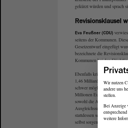
gekürzt würden und sprach si
Revisionsklausel w
verwies
Eva Feußner (CDU)
seitens der Kommunen. Diese h
Gesetzentwurf eingefügt wurd
bezeichnete die Revisionsklaus
Kommunen bei den Flüchtling
Privat
Ebenfalls kritisch sah sie d
1,46 Milliarden Euro in 2016
Wir nutzen C
schwer möglich. Zwar habe 
andere uns he
Millionen Euro eine Minderun
stellen.
sowohl die Anrechnung zusä
Bei Anzeige v
Ausgleichssumme zu hinterfr
entsprechend 
stattdessen sein, dass die Ko
weitere Infor
selbst sorgen und eigene Rüc