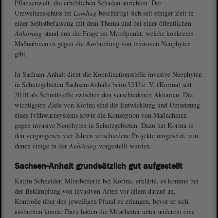
Pflanzenwelt, die erheblichen Schaden anrichten. Der
Umweltausschuss im
Landtag
beschäftigt sich seit einiger Zeit in
einer Selbstbefassung mit dem Thema und bei einer öffentlichen
Anhörung
stand nun die Frage im Mittelpunkt, welche konkreten
Maßnahmen es gegen die Ausbreitung von invasiven Neophyten
gibt.
In Sachsen-Anhalt dient die Koordinationsstelle invasive Neophyten
in Schutzgebieten Sachsen-Anhalts beim UfU e. V. (Korina) seit
2010 als Schnittstelle zwischen den verschiedenen Akteuren. Die
wichtigsten Ziele von Korina sind die Entwicklung und Umsetzung
eines Frühwarnsystems sowie die Konzeption von Maßnahmen
gegen invasive Neophyten in Schutzgebieten. Dazu hat Korina in
den vergangenen vier Jahren verschiedene Projekte umgesetzt, von
denen einige in der
Anhörung
vorgestellt wurden.
Sachsen-Anhalt grundsätzlich gut aufgestellt
Katrin Schneider, Mitarbeiterin bei Korina, erklärte, es komme bei
der Bekämpfung von invasiven Arten vor allem darauf an,
Kontrolle über den jeweiligen Pfund zu erlangen, bevor er sich
ausbreiten könne. Dazu hätten die Mitarbeiter unter anderem eine