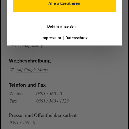
Alle akzeptieren
Postanschrift
Details anzeigen
von Sachsen-Anhalt
Landtag
Domplatz 6–9
Impressum
|
Datenschutz
39104 Magdeburg
Wegbeschreibung
Auf Google Maps
Telefon und Fax
Zentrale:
0391 / 560 - 0
Fax:
0391 / 560 - 1123
Presse- und Öffentlichkeitsarbeit
0391 / 560 - 0