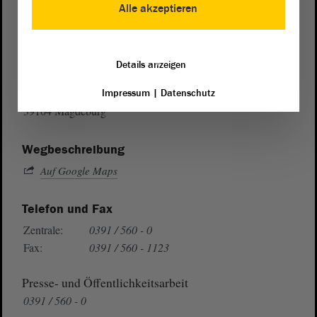
Alle akzeptieren
Postanschrift
Details anzeigen
von Sachsen-Anhalt
Landtag
Domplatz 6–9
Impressum
|
Datenschutz
39104 Magdeburg
Wegbeschreibung
Auf Google Maps
Telefon und Fax
Zentrale:
0391 / 560 - 0
Fax:
0391 / 560 - 1123
Presse- und Öffentlichkeitsarbeit
0391 / 560 - 0