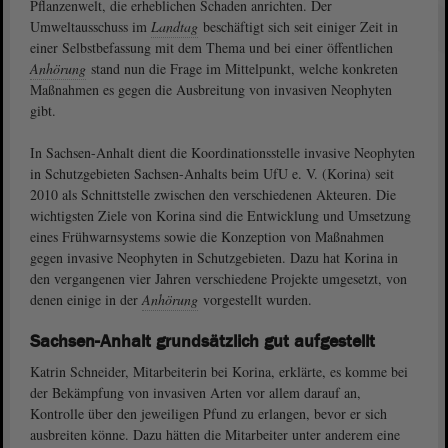
Pflanzenwelt, die erheblichen Schaden anrichten. Der
Umweltausschuss im
Landtag
beschäftigt sich seit einiger Zeit in
einer Selbstbefassung mit dem Thema und bei einer öffentlichen
Anhörung
stand nun die Frage im Mittelpunkt, welche konkreten
Maßnahmen es gegen die Ausbreitung von invasiven Neophyten
gibt.
In Sachsen-Anhalt dient die Koordinationsstelle invasive Neophyten
in Schutzgebieten Sachsen-Anhalts beim UfU e. V. (Korina) seit
2010 als Schnittstelle zwischen den verschiedenen Akteuren. Die
wichtigsten Ziele von Korina sind die Entwicklung und Umsetzung
eines Frühwarnsystems sowie die Konzeption von Maßnahmen
gegen invasive Neophyten in Schutzgebieten. Dazu hat Korina in
den vergangenen vier Jahren verschiedene Projekte umgesetzt, von
denen einige in der
Anhörung
vorgestellt wurden.
Sachsen-Anhalt grundsätzlich gut aufgestellt
Katrin Schneider, Mitarbeiterin bei Korina, erklärte, es komme bei
der Bekämpfung von invasiven Arten vor allem darauf an,
Kontrolle über den jeweiligen Pfund zu erlangen, bevor er sich
ausbreiten könne. Dazu hätten die Mitarbeiter unter anderem eine