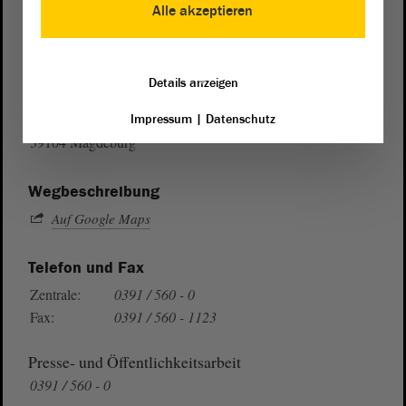
Alle akzeptieren
Postanschrift
Details anzeigen
von Sachsen-Anhalt
Landtag
Domplatz 6–9
Impressum
|
Datenschutz
39104 Magdeburg
Wegbeschreibung
Auf Google Maps
Telefon und Fax
Zentrale:
0391 / 560 - 0
Fax:
0391 / 560 - 1123
Presse- und Öffentlichkeitsarbeit
0391 / 560 - 0