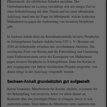
Pflanzenwelt, die erheblichen Schaden anrichten. Der
Umweltausschuss im
Landtag
beschäftigt sich seit einiger Zeit in
einer Selbstbefassung mit dem Thema und bei einer öffentlichen
Anhörung
stand nun die Frage im Mittelpunkt, welche konkreten
Maßnahmen es gegen die Ausbreitung von invasiven Neophyten
gibt.
In Sachsen-Anhalt dient die Koordinationsstelle invasive Neophyten
in Schutzgebieten Sachsen-Anhalts beim UfU e. V. (Korina) seit
2010 als Schnittstelle zwischen den verschiedenen Akteuren. Die
wichtigsten Ziele von Korina sind die Entwicklung und Umsetzung
eines Frühwarnsystems sowie die Konzeption von Maßnahmen
gegen invasive Neophyten in Schutzgebieten. Dazu hat Korina in
den vergangenen vier Jahren verschiedene Projekte umgesetzt, von
denen einige in der
Anhörung
vorgestellt wurden.
Sachsen-Anhalt grundsätzlich gut aufgestellt
Katrin Schneider, Mitarbeiterin bei Korina, erklärte, es komme bei
der Bekämpfung von invasiven Arten vor allem darauf an,
Kontrolle über den jeweiligen Pfund zu erlangen, bevor er sich
ausbreiten könne. Dazu hätten die Mitarbeiter unter anderem eine