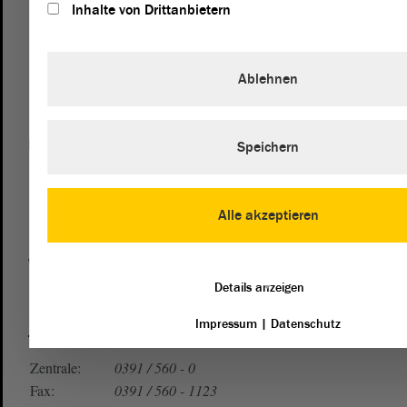
Inhalte von Drittanbietern
Ablehnen
Postanschrift
Speichern
von Sachsen-Anhalt
Landtag
Domplatz 6–9
39104 Magdeburg
Alle akzeptieren
Wegbeschreibung
Details anzeigen
Auf Google Maps
Impressum
|
Datenschutz
Telefon und Fax
Zentrale:
0391 / 560 - 0
Fax:
0391 / 560 - 1123