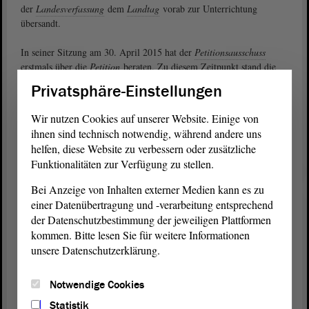
der
Landesverfassung
dem
Landtag
vorab zur Unterrichtung
übersandt.
In seiner Sitzung am 30. April 2015 hat der
Petitionsausschuss
erstmals über die
Petition
beraten. Zu diesem Zeitpunkt stand die
Entscheidung des Bundesverfassungsgerichts zu der Thematik noch
Privatsphäre-Einstellungen
aus und sollte zunächst abgewartet werden. Zudem wurde die
Petition
den Ausschüssen für Inneres und Sport, für Recht,
Wir nutzen Cookies auf unserer Website. Einige von
Verfassung und Gleichstellung sowie für Finanzen zur Kenntnis
ihnen sind technisch notwendig, während andere uns
gegeben. Nach der Entscheidung des Bundesverfassungsgerichts
helfen, diese Website zu verbessern oder zusätzliche
behandelte der
Ausschuss
die
Petition
in seiner Sitzung am 28. Mai
Funktionalitäten zur Verfügung zu stellen.
2015 erneut und beschloss, zunächst das Gesetzgebungsverfahren
abzuwarten.
Bei Anzeige von Inhalten externer Medien kann es zu
einer Datenübertragung und -verarbeitung entsprechend
Pressemitteilung der Staatskanzlei vom 4. August 2015:
der Datenschutzbestimmung der jeweiligen Plattformen
„Landesregierung plant Nachzahlungen für Richter und
kommen. Bitte lesen Sie für weitere Informationen
Staatsanwälte“
unsere Datenschutzerklärung.
Aus unserem Archiv: „Petitionen ganz einfach online
Notwendige Cookies
einreichen“
Statistik