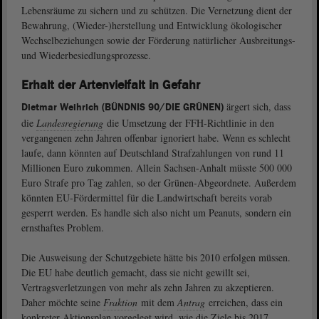
Lebensräume zu sichern und zu schützen. Die Vernetzung dient der
Bewahrung, (Wieder-)herstellung und Entwicklung ökologischer
Wechselbeziehungen sowie der Förderung natürlicher Ausbreitungs-
und Wiederbesiedlungsprozesse.
Erhalt der Artenvielfalt in Gefahr
ärgert sich, dass
Dietmar Weihrich (BÜNDNIS 90/DIE GRÜNEN)
die
Landesregierung
die Umsetzung der FFH-Richtlinie in den
vergangenen zehn Jahren offenbar ignoriert habe. Wenn es schlecht
laufe, dann könnten auf Deutschland Strafzahlungen von rund 11
Millionen Euro zukommen. Allein Sachsen-Anhalt müsste 500 000
Euro Strafe pro Tag zahlen, so der Grünen-Abgeordnete. Außerdem
könnten EU-Fördermittel für die Landwirtschaft bereits vorab
gesperrt werden. Es handle sich also nicht um Peanuts, sondern ein
ernsthaftes Problem.
Die Ausweisung der Schutzgebiete hätte bis 2010 erfolgen müssen.
Die EU habe deutlich gemacht, dass sie nicht gewillt sei,
Vertragsverletzungen von mehr als zehn Jahren zu akzeptieren.
Daher möchte seine
Fraktion
mit dem
Antrag
erreichen, dass ein
konkreter Aktionsplan vorgelegt wird, wie die Ziele bis 2017