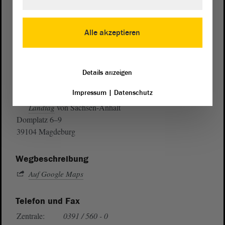
Alle akzeptieren
Details anzeigen
Postanschrift
Impressum
|
Datenschutz
von Sachsen-Anhalt
Landtag
Domplatz 6–9
39104 Magdeburg
Wegbeschreibung
Auf Google Maps
Telefon und Fax
Zentrale:
0391 / 560 - 0