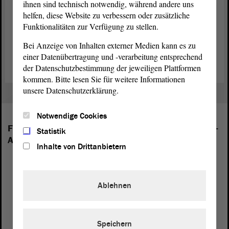
ihnen sind technisch notwendig, während andere uns
und schreibt seit einigen Jahren auch Gedichte.
helfen, diese Website zu verbessern oder zusätzliche
Funktionalitäten zur Verfügung zu stellen.
Beide Ausstellungen können bis zum 22. Mai, von Montag bis
Freitag, in der Zeit von 8 bis 18 Uhr im Parlamentsgebäude am
Bei Anzeige von Inhalten externer Medien kann es zu
Domplatz 6 – 9 in Magdeburg besucht werden. Der Eintritt ist frei.
einer Datenübertragung und -verarbeitung entsprechend
der Datenschutzbestimmung der jeweiligen Plattformen
kommen. Bitte lesen Sie für weitere Informationen
unsere Datenschutzerklärung.
Notwendige Cookies
Folgende Fraktionen sind im Landtag von Sachsen-
Statistik
Anhalt vertreten:
Inhalte von Drittanbietern
Ablehnen
Speichern