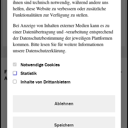
ihnen sind technisch notwendig, während andere uns
und schreibt seit einigen Jahren auch Gedichte.
helfen, diese Website zu verbessern oder zusätzliche
Funktionalitäten zur Verfügung zu stellen.
Beide Ausstellungen können bis zum 22. Mai, von Montag bis
Freitag, in der Zeit von 8 bis 18 Uhr im Parlamentsgebäude am
Bei Anzeige von Inhalten externer Medien kann es zu
Domplatz 6 – 9 in Magdeburg besucht werden. Der Eintritt ist frei.
einer Datenübertragung und -verarbeitung entsprechend
der Datenschutzbestimmung der jeweiligen Plattformen
kommen. Bitte lesen Sie für weitere Informationen
unsere Datenschutzerklärung.
Notwendige Cookies
Folgende Fraktionen sind im Landtag von Sachsen-
Statistik
Anhalt vertreten:
Inhalte von Drittanbietern
Ablehnen
Speichern