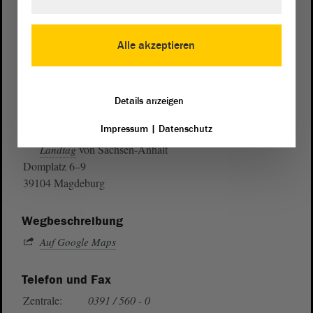
Alle akzeptieren
Details anzeigen
Postanschrift
Impressum
|
Datenschutz
von Sachsen-Anhalt
Landtag
Domplatz 6–9
39104 Magdeburg
Wegbeschreibung
Auf Google Maps
Telefon und Fax
Zentrale:
0391 / 560 - 0