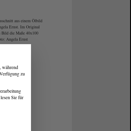
sschnitt aus einem Ölbild
gela Ernst. Im Original
s Bild die Maße 40x100
to: Angela Ernst
g, während
r Verfügung zu
erarbeitung
lesen Sie für