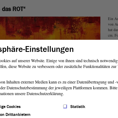
– das ROT“
Ein Au
von An
hat da
cm. Fo
sphäre-Einstellungen
ookies auf unserer Website. Einige von ihnen sind technisch notwendi
lfen, diese Website zu verbessern oder zusätzliche Funktionalitäten zu
on Inhalten externer Medien kann es zu einer Datenübertragung und -v
der Datenschutzbestimmung der jeweiligen Plattformen kommen. Bitte 
mationen unsere Datenschutzerklärung.
ige Cookies
Statistik
tellung um Lothar Kreyssig, wird am Dienstag, 28. April,
von Drittanbietern
ur des Ostflügels die Kunstausstellung „Mitten im Leben –