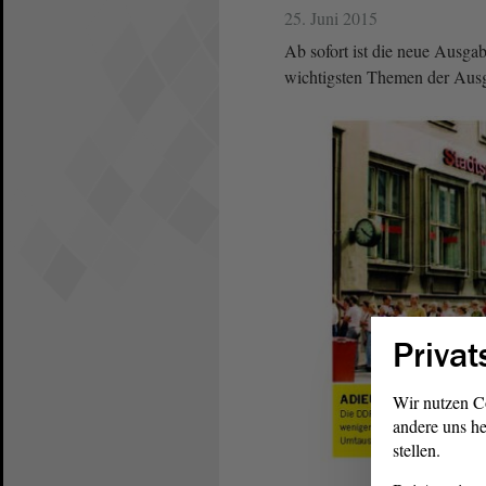
25. Juni 2015
Ab sofort ist die neue Ausga
wichtigsten Themen der Ausg
Privat
Wir nutzen C
andere uns he
stellen.