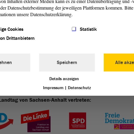
on Inhalten externer Medien kann es zu einer Datenübertragung und -v
der Datenschutzbestimmung der jeweiligen Plattformen kommen. Bitte 
usgabe des Jahres 2015 kann kostenfrei über das
mationen unsere Datenschutzerklärung.
r hier heruntergeladen werden:
ige Cookies
Statistik
02|2015
von Drittanbietern
ehnen
Speichern
Alle akze
Details anzeigen
Impressum
|
Datenschutz
Landtag von Sachsen-Anhalt vertreten: