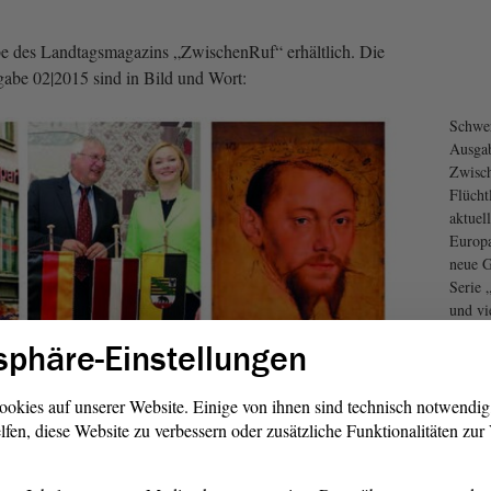
be des Landtagsmagazins „ZwischenRuf“ erhältlich. Die
abe 02|2015 sind in Bild und Wort:
Schwer
Ausgab
Zwisch
Flücht
aktuel
Europa
neue G
Serie 
und vi
sich d
sphäre-Einstellungen
ookies auf unserer Website. Einige von ihnen sind technisch notwendi
lfen, diese Website zu verbessern oder zusätzliche Funktionalitäten zu
1/10