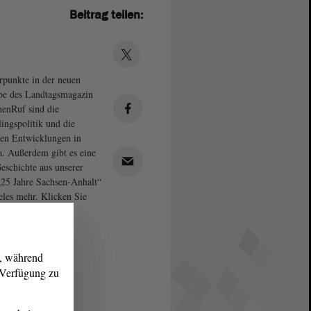
Beitrag teilen:
punkte in der neuen
e des Landtagsmagazin
enRuf sind die
lingspolitik und die
len Entwicklungen in
. Außerdem gibt es eine
eschichte aus unserer
„25 Jahre Sachsen-Anhalt“
eles mehr. Klicken Sie
urch! Foto: Repro
g, während
r Verfügung zu