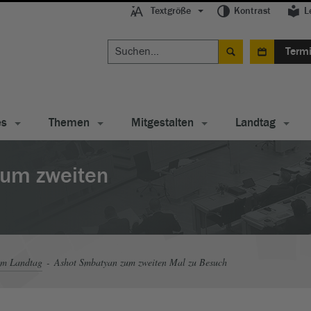
Textgröße
Kontrast
L
Term
es
Themen
Mitgestalten
Landtag
zum zweiten
im Landtag
Ashot Smbatyan zum zweiten Mal zu Besuch