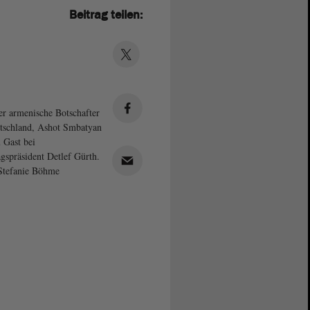
Beitrag teilen:
er armenische Botschafter
tschland, Ashot Smbatyan
u Gast bei
gspräsident Detlef Gürth.
Stefanie Böhme