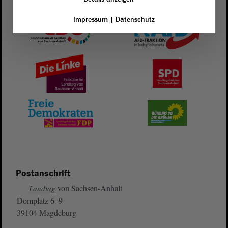
Impressum
|
Datenschutz
Postanschrift
von Sachsen-Anhalt
Landtag
Domplatz 6–9
39104 Magdeburg