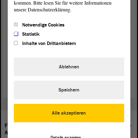
kommen. Bitte lesen Sie für weitere Informationen
Russland)
unsere Datenschutzerklärung.
Landessprache: Armenisch (eigenständige
Sprache mit eigenen Schriftzeichen),
Notwendige Cookies
Russisch
Statistik
Parlament: Nationalversammlung: eine
Inhalte von Drittanbietern
Kammer mit 131 Sitzen
Verwaltungsstruktur: 11 Marzer (Bezirke)
sowie Eriwan (Stadtgemeinde)
Ablehnen
Speichern
Alle akzeptieren
Folgende Fraktionen sind im Landtag von Sachsen-
Anhalt vertreten:
Details anzeigen