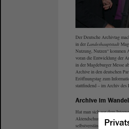
Der Deutsche Archivtag macht
in der
Landeshauptstadt
Magd
Nutzung, Nutzen“ kommen Ar
voran die Entwicklung der Arc
in der Magdeburger Messe abg
Archive in den deutschen Par
Eröffnungstag zum Information
stattfindend – im Archiv des
Archive im Wandel
Hat man sich vor dem Interne
Aktendschungel eines Archivs
Privat
selbstverständlich geworden