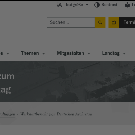
Textgröße
Kontrast
L
Term
es
Themen
Mitgestalten
Landtag
 zum
tag
taltungen
Werkstattbericht zum Deutschen Archivtag