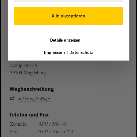
Alle akzeptieren
Details anzeigen
Postanschrift
Impressum
|
Datenschutz
von Sachsen-Anhalt
Landtag
Domplatz 6–9
39104 Magdeburg
Wegbeschreibung
Auf Google Maps
Telefon und Fax
Zentrale:
0391 / 560 - 0
Fax:
0391 / 560 - 1123