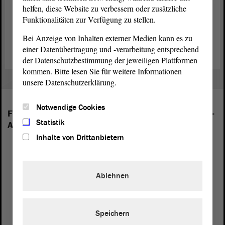
Gegenwärtig ist der zeitweilige
Ausschuss
mit der Erstellung des
helfen, diese Website zu verbessern oder zusätzliche
Abschlussberichtes beschäftigt, da er seine Tätigkeit Ende Juli 2014
Funktionalitäten zur Verfügung zu stellen.
beenden wird.
Bei Anzeige von Inhalten externer Medien kann es zu
einer Datenübertragung und -verarbeitung entsprechend
der Datenschutzbestimmung der jeweiligen Plattformen
kommen. Bitte lesen Sie für weitere Informationen
unsere Datenschutzerklärung.
Notwendige Cookies
Folgende Fraktionen sind im Landtag von Sachsen-
Statistik
Anhalt vertreten:
Inhalte von Drittanbietern
Ablehnen
Speichern