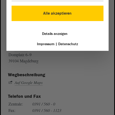
Alle akzeptieren
Details anzeigen
Postanschrift
Impressum
|
Datenschutz
von Sachsen-Anhalt
Landtag
Domplatz 6–9
39104 Magdeburg
Wegbeschreibung
Auf Google Maps
Telefon und Fax
Zentrale:
0391 / 560 - 0
Fax:
0391 / 560 - 1123