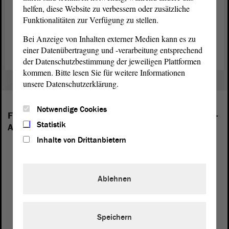
Gegenwärtig ist der zeitweilige
Ausschuss
mit der Erstellung des
helfen, diese Website zu verbessern oder zusätzliche
Abschlussberichtes beschäftigt, da er seine Tätigkeit Ende Juli 2014
Funktionalitäten zur Verfügung zu stellen.
beenden wird.
Bei Anzeige von Inhalten externer Medien kann es zu
einer Datenübertragung und -verarbeitung entsprechend
der Datenschutzbestimmung der jeweiligen Plattformen
kommen. Bitte lesen Sie für weitere Informationen
unsere Datenschutzerklärung.
Notwendige Cookies
Folgende Fraktionen sind im Landtag von Sachsen-
Statistik
Anhalt vertreten:
Inhalte von Drittanbietern
Ablehnen
Speichern