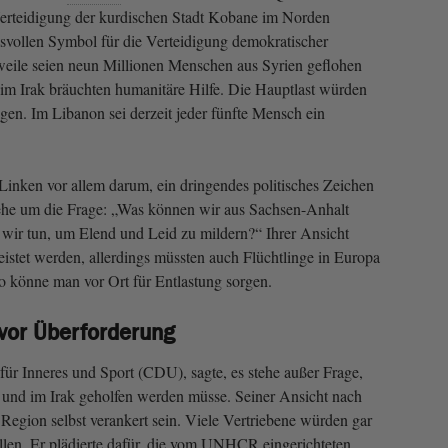
Verteidigung der kurdischen Stadt Kobane im Norden
svollen Symbol für die Verteidigung demokratischer
weile seien neun Millionen Menschen aus Syrien geflohen
im Irak bräuchten humanitäre Hilfe. Die Hauptlast würden
agen. Im Libanon sei derzeit jeder fünfte Mensch ein
Linken vor allem darum, ein dringendes politisches Zeichen
gehe um die Frage: „Was können wir aus Sachsen-Anhalt
wir tun, um Elend und Leid zu mildern?“ Ihrer Ansicht
eistet werden, allerdings müssten auch Flüchtlinge in Europa
könne man vor Ort für Entlastung sorgen.
vor Überforderung
für Inneres und Sport (CDU), sagte, es stehe außer Frage,
 und im Irak geholfen werden müsse. Seiner Ansicht nach
 Region selbst verankert sein. Viele Vertriebene würden gar
len. Er plädierte dafür, die vom UNHCR eingerichteten