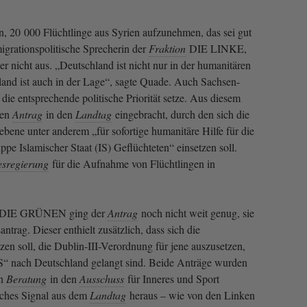
, 20 000 Flüchtlinge aus Syrien aufzunehmen, das sei gut
igrationspolitische Sprecherin der
Fraktion
DIE LINKE,
er nicht aus. „Deutschland ist nicht nur in der humanitären
hland ist auch in der Lage“, sagte Quade. Auch Sachsen-
ie entsprechende politische Priorität setze. Aus diesem
nen
Antrag
in den
Landtag
eingebracht, durch den sich die
bene unter anderem „für sofortige humanitäre Hilfe für die
ppe Islamischer Staat (IS) Geflüchteten“ einsetzen soll.
sregierung
für die Aufnahme von Flüchtlingen in
DIE GRÜNEN ging der
Antrag
noch nicht weit genug, sie
ntrag. Dieser enthielt zusätzlich, dass sich die
zen soll, die Dublin-III-Verordnung für jene auszusetzen,
IS“ nach Deutschland gelangt sind. Beide Anträge wurden
en
Beratung
in den
Ausschuss
für Inneres und Sport
isches Signal aus dem
Landtag
heraus – wie von den Linken