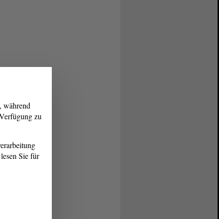
g, während
r Verfügung zu
erarbeitung
lesen Sie für