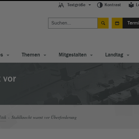
Textgröße
Kontrast
L
Term
es
Themen
Mitgestalten
Landtag
 vor
itik
Stahlknecht warnt vor Überforderung