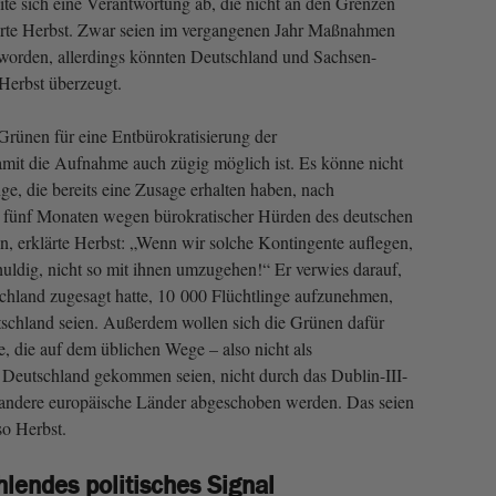
ite sich eine Verantwortung ab, die nicht an den Grenzen
ärte Herbst. Zwar seien im vergangenen Jahr Maßnahmen
en worden, allerdings könnten Deutschland und Sachsen-
 Herbst überzeugt.
rünen für eine Entbürokratisierung der
mit die Aufnahme auch zügig möglich ist. Es könne nicht
nge, die bereits eine Zusage erhalten haben, nach
it fünf Monaten wegen bürokratischer Hürden des deutschen
zen, erklärte Herbst: „Wenn wir solche Kontingente auflegen,
uldig, nicht so mit ihnen umzugehen!“ Er verwies darauf,
chland zugesagt hatte, 10 000 Flüchtlinge aufzunehmen,
tschland seien. Außerdem wollen sich die Grünen dafür
ge, die auf dem üblichen Wege – also nicht als
 Deutschland gekommen seien, nicht durch das Dublin-III-
andere europäische Länder abgeschoben werden. Das seien
so Herbst.
lendes politisches Signal