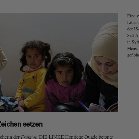
Eine s
Libano
der IS
Seit A
in Syr
Mensc
gefloh
Zeichen setzen
echerin der
Fraktion
DIE LINKE Henriette Quade betonte