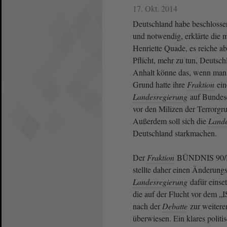
17. Okt. 2014
Deutschland habe beschlossen
und notwendig, erklärte die m
Henriette Quade, es reiche ab
Pflicht, mehr zu tun, Deutsc
Anhalt könne das, wenn man d
Grund hatte ihre
Fraktion
ei
Landesregierung
auf Bundese
vor den Milizen der Terrorgru
Außerdem soll sich die
Lande
Deutschland starkmachen.
Der
Fraktion
BÜNDNIS 90/
stellte daher einen Änderungsa
Landesregierung
dafür einset
die auf der Flucht vor dem „
nach der
Debatte
zur weiter
überwiesen. Ein klares polit