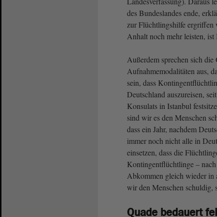
Landesverfassung). Daraus le
des Bundeslandes ende, erkl
zur Flüchtlingshilfe ergriff
Anhalt noch mehr leisten, ist
Außerdem sprechen sich die G
Aufnahmemodalitäten aus, da
sein, dass Kontingentflüchtli
Deutschland auszureisen, se
Konsulats in Istanbul festsit
sind wir es den Menschen sch
dass ein Jahr, nachdem Deuts
immer noch nicht alle in Deu
einsetzen, dass die Flüchtlin
Kontingentflüchtlinge – nach
Abkommen gleich wieder in 
wir den Menschen schuldig, 
Quade bedauert feh