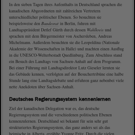
In den sieben Tagen ihres Aufenthalts in Deutschland sprachen die
kanadischen Abgeordneten mit zahlreichen Vertretern
unterschiedlicher politischer Ebenen. So besuchten sie
beispielsweise den
Bundesrat
in Berlin, fuhren mit
Landtagspräsident Detlef Gürth durch dessen
Wahlkreis
und
sprachen mit dem Bürgermeister von Aschersleben, Andreas
Michelmann. Außerdem besuchten sie die Leopoldina (Nationale
Akademie der Wissenschaften in Halle) und machten einen Ausflug
in die UNESCO-Welterbestadt Quedlinburg. Zum Abschluss stand
ein Besuch des Landtags von Sachsen-Anhalt auf dem Programm.
Bei einer Führung mit Landtagsdirektor Lutz Gieseler lernten sie
das Gebäude kennen, verfolgten auf der Besuchertribüne eine halbe
Stunde lang eine Landtagsdebatte und erfuhren ganz nebenbei viele
nette Anekdoten über Sachsen-Anhalt.
Deutsches Regierungssystem kennenlernen
Ziel der kanadischen Delegation war es, das deutsche
Regierungssystem und die verschiedenen politischen Ebenen
kennenzulernen. Deutschland sei bekannt für sein sehr gut
strukturiertes Regierungssystem, das ganz anders sei als das
heimische in Alberta, erzählte Yvonne Fritz. Durch die vielen