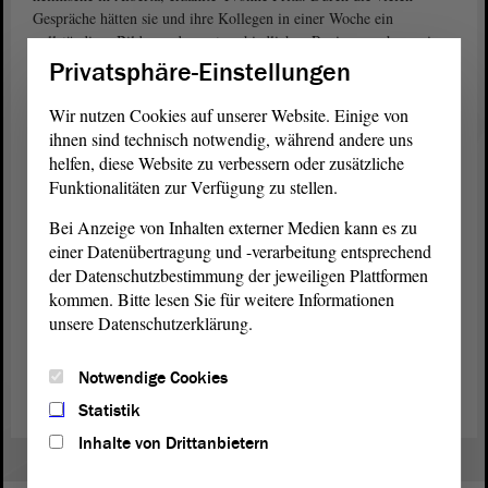
Gespräche hätten sie und ihre Kollegen in einer Woche ein
vollständiges Bild von den unterschiedlichen Regierungsebenen in
Deutschland erhalten. Sachsen-Anhalt als Reiseziel sei zudem ganz
Privatsphäre-Einstellungen
bewusst gewählt worden, da man hier gut sehen könne, wie die
Region von der Wiedervereinigung profitiert habe.
Wir nutzen Cookies auf unserer Website. Einige von
ihnen sind technisch notwendig, während andere uns
Begeistert von Menschen und Natur
helfen, diese Website zu verbessern oder zusätzliche
Funktionalitäten zur Verfügung zu stellen.
Am letzten Tag der Reise zog die vierköpfige kanadische Delegation
ein positives Fazit: „Es war sehr aufregend, informativ und
Bei Anzeige von Inhalten externer Medien kann es zu
beeindruckend.“ Vor allem die Stimme, die die Regierung den
einer Datenübertragung und -verarbeitung entsprechend
Menschen durch die verschiedenen Regierungsebenen gegeben habe,
der Datenschutzbestimmung der jeweiligen Plattformen
hat die Kanadier sehr fasziniert. Sie waren begeistert von der
kommen. Bitte lesen Sie für weitere Informationen
Großzügigkeit der Menschen, die sie getroffen haben, und von der
unsere Datenschutzerklärung.
Schönheit der Region. Yvonne Fritz sagte abschließend: „Wir
würden die Reise jedem unserer Kollegen empfehlen und werden
gern wiederkommen.“
Notwendige Cookies
Statistik
Inhalte von Drittanbietern