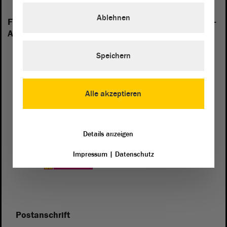
Ablehnen
Folgende Fraktionen sind im Landtag von Sachsen-
Anhalt vertreten:
Speichern
Alle akzeptieren
Details anzeigen
Impressum
|
Datenschutz
Postanschrift