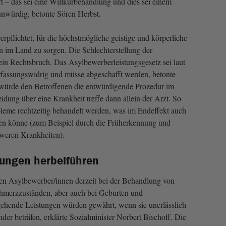
 – das sei eine Willkürbehandlung und dies sei einem
nwürdig, betonte Sören Herbst.
rpflichtet, für die höchstmögliche geistige und körperliche
n im Land zu sorgen. Die Schlechterstellung der
ein Rechtsbruch. Das Asylbewerberleistungsgesetz sei laut
rfassungswidrig und müsse abgeschafft werden, betonte
 würde den Betroffenen die entwürdigende Prozedur im
eidung über eine Krankheit treffe dann allein der Arzt. So
leme rechtzeitig behandelt werden, was im Endeffekt auch
en könne (zum Beispiel durch die Früherkennung und
weren Krankheiten).
lungen herbeiführen
den Asylbewerber/innen derzeit bei der Behandlung von
hmerzzuständen, aber auch bei Geburten und
ehende Leistungen würden gewährt, wenn sie unerlässlich
er beträfen, erklärte Sozialminister Norbert Bischoff. Die