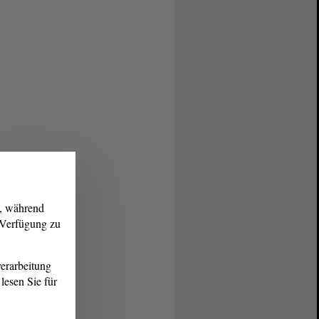
g, während
r Verfügung zu
erarbeitung
lesen Sie für