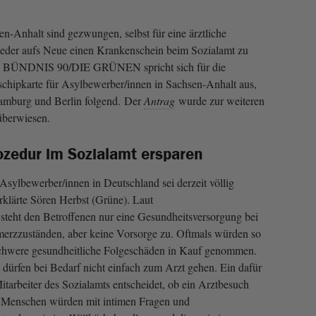
n-Anhalt sind gezwungen, selbst für eine ärztliche
der aufs Neue einen Krankenschein beim Sozialamt zu
 BÜNDNIS 90/DIE GRÜNEN spricht sich für die
chipkarte für Asylbewerber/innen in Sachsen-Anhalt aus,
amburg und Berlin folgend. Der
Antrag
wurde zur weiteren
überwiesen.
zedur im Sozialamt ersparen
Asylbewerber/innen in Deutschland sei derzeit völlig
rklärte Sören Herbst (Grüne). Laut
steht den Betroffenen nur eine Gesundheitsversorgung bei
erzzuständen, aber keine Vorsorge zu. Oftmals würden so
schwere gesundheitliche Folgeschäden in Kauf genommen.
ürfen bei Bedarf nicht einfach zum Arzt gehen. Ein dafür
Mitarbeiter des Sozialamts entscheidet, ob ein Arztbesuch
ie Menschen würden mit intimen Fragen und