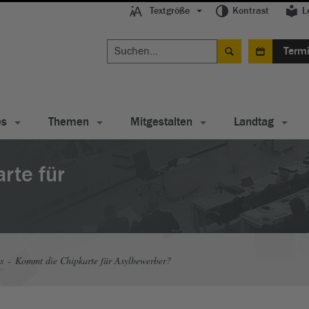
Textgröße
Kontrast
L
Term
es
Themen
Mitgestalten
Landtag
rte für
s
Kommt die Chipkarte für Asylbewerber?